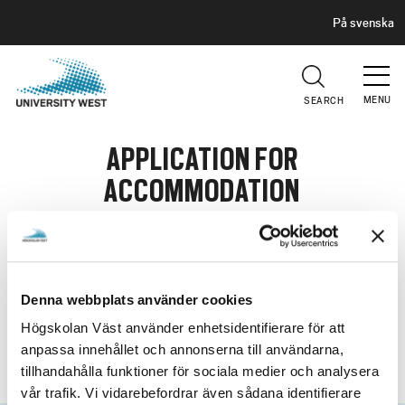
H
G
På svenska
E
o
A
t
D
E
o
R
MENU
SEARCH
m
a
APPLICATION FOR
i
n
ACCOMMODATION
c
o
On this page you submit your application for
n
accommodation at Eidar Housing
t
Lantmannavägen 12-14 in Trollhättan.
e
Denna webbplats använder cookies
n
Högskolan Väst använder enhetsidentifierare för att
t
anpassa innehållet och annonserna till användarna,
Please follow the instructions below to submit you
tillhandahålla funktioner för sociala medier och analysera
application.
vår trafik. Vi vidarebefordrar även sådana identifierare