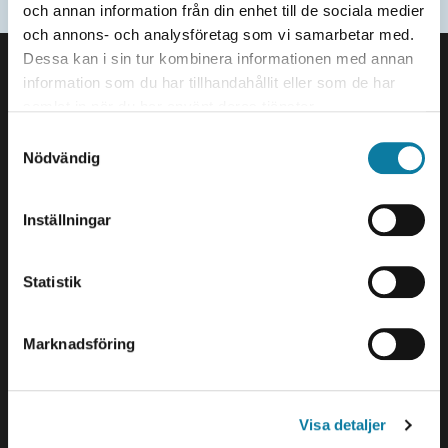
och annan information från din enhet till de sociala medier
Updated
2022-11-07
och annons- och analysföretag som vi samarbetar med.
FOOTER
Dessa kan i sin tur kombinera informationen med annan
Contact us
information som du har tillhandahållit eller som de har
University West
samlat in när du har använt deras tjänster.
461 86 Trollhättan
S
+46 520 22 30 00
Nödvändig
a
m
E-mail and more contact
t
information
Inställningar
y
c
Visits and deliveries
k
Statistik
Gustava Melins Gata 2
e
S-461 32 Trollhättan
s
Marknadsföring
Org. nr. 202100-4052
v
a
Opening hours
l
Visa detaljer