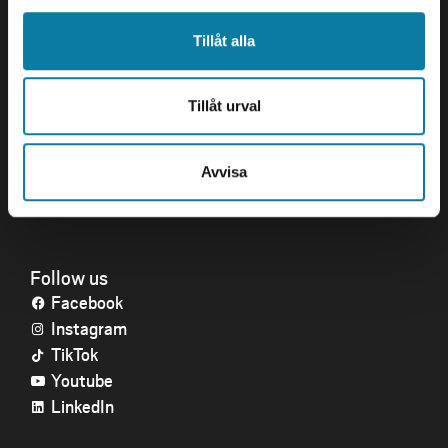
Tillåt alla
Quick links
Crisis and Emergency
Press and media
Tillåt urval
Work for us
About the website
Accessibility statement
Avvisa
Follow us
Facebook
Instagram
TikTok
Youtube
LinkedIn