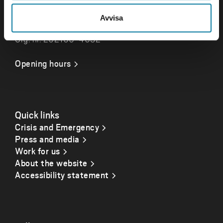
Visits and deliveries
Gustava Melins Gata 2
Avvisa
S-461 32 Trollhättan
Org. nr. 202100-4052
Opening hours
Quick links
Crisis and Emergency
Press and media
Work for us
About the website
Accessibility statement