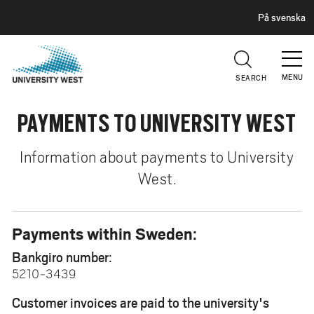
H
G
På svenska
E
o
A
t
D
E
o
R
MENU
SEARCH
m
a
PAYMENTS TO UNIVERSITY WEST
i
n
c
Information about payments to University
o
West.
n
t
e
Payments within Sweden:
n
Bankgiro number:
t
5210-3439
Customer invoices are paid to the university's