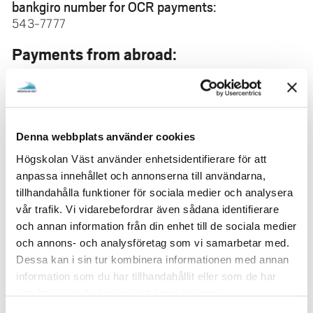
bankgiro number for OCR payments:
543-7777
Payments from abroad:
Danske Bank
Box 7523
SE-103 92 STOCKHOLM
Denna webbplats använder cookies
SWIFT: DABASESX
Högskolan Väst använder enhetsidentifierare för att
IBAN: SE71 1200 0000 0128 1010 3186
anpassa innehållet och annonserna till användarna,
Account no: 1281 0103 186
tillhandahålla funktioner för sociala medier och analysera
vår trafik. Vi vidarebefordrar även sådana identifierare
Payment of tuition fees must be made to a different
och annan information från din enhet till de sociala medier
bank account. The bank details are stated on the invoice
och annons- och analysföretag som vi samarbetar med.
sent to the student.
Dessa kan i sin tur kombinera informationen med annan
Other information
information som du har tillhandahållit eller som de har
samlat in när du har använt deras tjänster.
The university's corporate identity number: