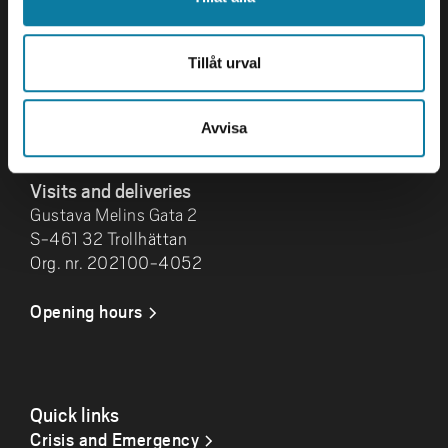
University West
461 86 Trollhättan
+46 520 22 30 00
Tillåt urval
E-mail and more contact
Avvisa
information
Visits and deliveries
Gustava Melins Gata 2
S-461 32 Trollhättan
Org. nr. 202100-4052
Opening hours
Quick links
Crisis and Emergency