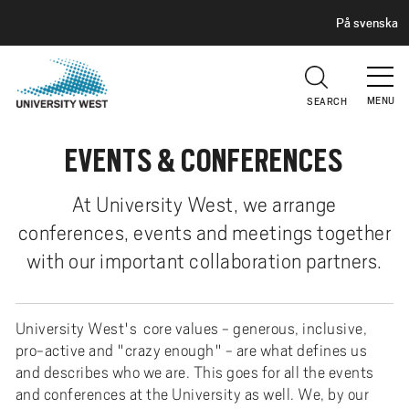
H
G
På svenska
E
o
A
t
D
E
o
R
MENU
SEARCH
m
a
EVENTS & CONFERENCES
i
n
c
At University West, we arrange
o
conferences, events and meetings together
n
with our important collaboration partners.
t
e
n
University West's core values - generous, inclusive,
t
pro-active and "crazy enough" - are what defines us
and describes who we are. This goes for all the events
and conferences at the University as well. We, by our