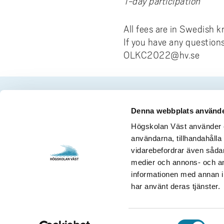
1-day participation
All fees are in Swedish 
If you have any questions
OLKC2022@hv.se
Denna webbplats använde
Contact us
Visits and 
Högskolan Väst använder en
användarna, tillhandahålla 
University West
Gustava Me
vidarebefordrar även sådana
461 86 Trollhättan
S-461 32 T
medier och annons- och an
+46 520 22 30 00
Org. nr. 2
informationen med annan in
har använt deras tjänster.
E-mail and more contact
Opening h
information
S