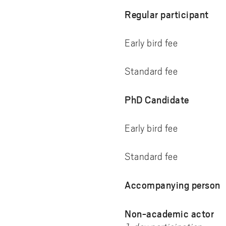
A
Regular participant
T
Early bird fee 
I
Standard fee 4
O
PhD Candidate
N
Early bird fee 
Standard fee 2
Accompanying person
Non-academic actor