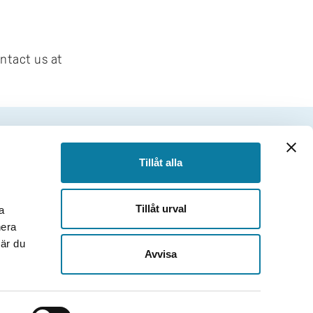
ontact us at
FOOTER
Tillåt alla
Follow us
Facebook
Tillåt urval
a
Instagram
nera
TikTok
när du
Youtube
Avvisa
LinkedIn