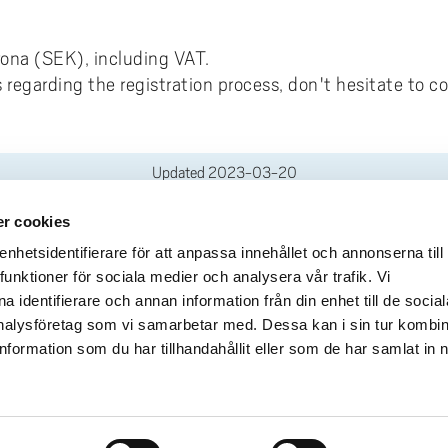
krona (SEK), including VAT.
 regarding the registration process, don't hesitate to c
Updated
2023-03-20
r cookies
deliveries
Quick links
hetsidentifierare för att anpassa innehållet och annonserna till
funktioner för sociala medier och analysera vår trafik. Vi
Crisis and Emergency
lins Gata 2
 identifierare och annan information från din enhet till de social
Press and media
rollhättan
alysföretag som vi samarbetar med. Dessa kan i sin tur kombi
Work for us
02100-4052
formation som du har tillhandahållit eller som de har samlat in 
About the website
ours
Accessibility statement