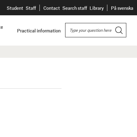
H
Student
Staff
Contact
Search staff
Library
På svenska
E
S
te
A
Practical information
e
D
a
E
r
c
R
h