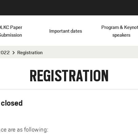
OLKC Paper
Program & Keyno
Important dates
Submission
speakers
 2022
Registration
chevron_right
REGISTRATION
 closed
ce are as following: