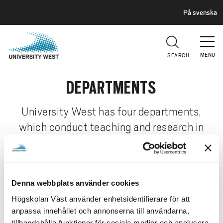
H
G
På svenska
E
o
A
t
D
E
o
R
MENU
SEARCH
m
a
DEPARTMENTS
i
n
c
University West has four departments,
o
which conduct teaching and research in
n
various subject areas. Here you can read
t
more about each institution.
e
n
Denna webbplats använder cookies
t
Department of Social and Behavioural
Högskolan Väst använder enhetsidentifierare för att
Studies
anpassa innehållet och annonserna till användarna,
School of Business, Economics and IT
tillhandahålla funktioner för sociala medier och analysera