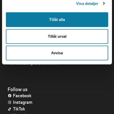
Visa detaljer
Opening hours
Tillåt alla
Quick links
Tillåt urval
Crisis and Emergency
Press and media
Work for us
Avvisa
About the website
Accessibility statement
Follow us
Facebook
Instagram
TikTok