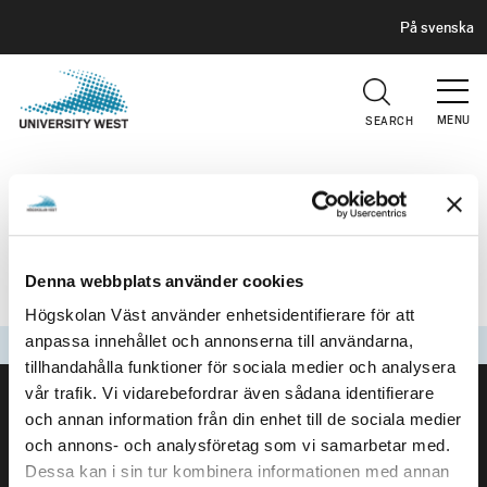
H
G
På svenska
E
o
A
t
D
E
o
R
MENU
SEARCH
m
a
CANVAS IS OPERATING AS
i
n
NORMALLY
c
o
Denna webbplats använder cookies
More info here
n
Högskolan Väst använder enhetsidentifierare för att
t
anpassa innehållet och annonserna till användarna,
Updated
2026-05-17
e
tillhandahålla funktioner för sociala medier och analysera
FOOTER
n
vår trafik. Vi vidarebefordrar även sådana identifierare
t
Contact us
och annan information från din enhet till de sociala medier
University West
och annons- och analysföretag som vi samarbetar med.
461 86 Trollhättan
Dessa kan i sin tur kombinera informationen med annan