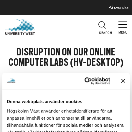
H
G
På svenska
E
o
A
t
D
E
o
R
MENU
SEARCH
m
a
DISRUPTION ON OUR ONLINE
i
n
COMPUTER LABS (HV-DESKTOP)
c
o
n
We would like to inform you that we are currently
experiencing issues with our online computer labs. Our
t
technical team is working diligently to resolve this.
e
Thank you for your patience and understanding as we
Denna webbplats använder cookies
n
work to address the situation.
t
Högskolan Väst använder enhetsidentifierare för att
anpassa innehållet och annonserna till användarna,
Best regards,
tillhandahålla funktioner för sociala medier och analysera
SIT Department