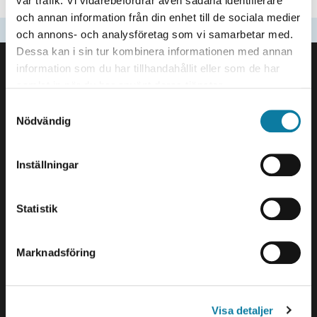
vår trafik. Vi vidarebefordrar även sådana identifierare
och annan information från din enhet till de sociala medier
Updated
2023-09-20
och annons- och analysföretag som vi samarbetar med.
FOOTER
Dessa kan i sin tur kombinera informationen med annan
information som du har tillhandahållit eller som de har
Contact us
samlat in när du har använt deras tjänster.
University West
S
461 86 Trollhättan
Nödvändig
a
+46 520 22 30 00
m
E-mail and more contact
t
Inställningar
information
y
c
k
Statistik
Visits and deliveries
e
Gustava Melins Gata 2
s
S-461 32 Trollhättan
Marknadsföring
v
Org. nr. 202100-4052
a
l
Opening hours
Visa detaljer