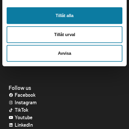
Tillåt alla
Quick links
Crisis and Emergency
Tillåt urval
Press and media
Work for us
About the website
Avvisa
Accessibility statement
Follow us
Facebook
Instagram
TikTok
Youtube
LinkedIn