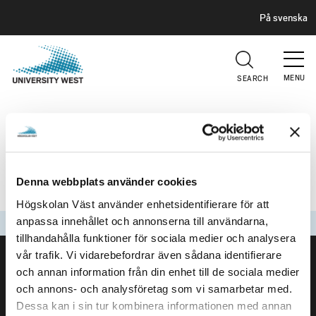
H
G
På svenska
E
o
A
t
D
E
o
R
MENU
SEARCH
m
a
OPERATIONAL INTERRUPTION
i
n
TOPDESK
c
o
Denna webbplats använder cookies
We are currently experiencing an ou
n
Högskolan Väst använder enhetsidentifierare för att
t
anpassa innehållet och annonserna till användarna,
Updated
2026-01-26
e
tillhandahålla funktioner för sociala medier och analysera
FOOTER
n
vår trafik. Vi vidarebefordrar även sådana identifierare
t
Contact us
och annan information från din enhet till de sociala medier
University West
och annons- och analysföretag som vi samarbetar med.
461 86 Trollhättan
Dessa kan i sin tur kombinera informationen med annan