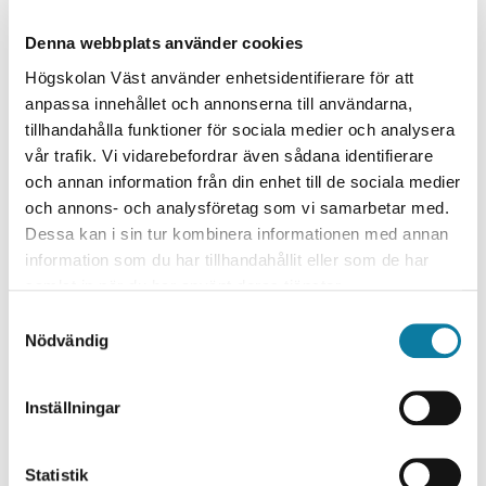
Research Area
Denna webbplats använder cookies
Utbildningsvetenskap/Pedagogik/Didaktik
Högskolan Väst använder enhetsidentifierare för att
anpassa innehållet och annonserna till användarna,
Research environment / Institution
tillhandahålla funktioner för sociala medier och analysera
Övrig forskning
vår trafik. Vi vidarebefordrar även sådana identifierare
Institutionen för ekonomi och IT
och annan information från din enhet till de sociala medier
och annons- och analysföretag som vi samarbetar med.
Project leader
Dessa kan i sin tur kombinera informationen med annan
Sara Willermark
information som du har tillhandahållit eller som de har
samlat in när du har använt deras tjänster.
Project Participants external
S
Nationell samordnare: Jimmy Jaldemark, professor i
Nödvändig
a
pedagogik, Mittuniversitetet.
m
t
Research Partner
Inställningar
y
Mittuniversitetet
c
Umeå universitet
k
Statistik