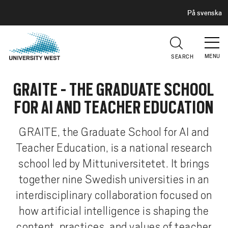
H
G
På svenska
E
o
A
t
D
E
o
R
MENU
SEARCH
m
a
GRAITE - THE GRADUATE SCHOOL
i
n
FOR AI AND TEACHER EDUCATION
c
o
GRAITE, the Graduate School for AI and
n
Teacher Education, is a national research
t
school led by Mittuniversitetet. It brings
e
n
together nine Swedish universities in an
t
interdisciplinary collaboration focused on
how artificial intelligence is shaping the
content, practices, and values of teacher