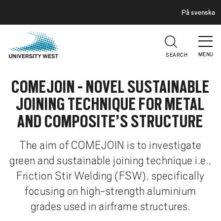
H
G
På svenska
E
o
A
t
D
E
o
R
MENU
SEARCH
m
a
COMEJOIN - NOVEL SUSTAINABLE
i
n
JOINING TECHNIQUE FOR METAL
c
AND COMPOSITE’S STRUCTURE
o
n
The aim of COMEJOIN is to investigate
t
green and sustainable joining technique i.e.,
e
n
Friction Stir Welding (FSW), specifically
t
focusing on high-strength aluminium
grades used in airframe structures.