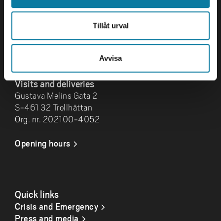
461 86 Trollhättan
+46 520 22 30 00
Tillåt urval
E-mail and more contact
information
Avvisa
Visits and deliveries
Gustava Melins Gata 2
S-461 32 Trollhättan
Org. nr. 202100-4052
Opening hours
Quick links
Crisis and Emergency
Press and media