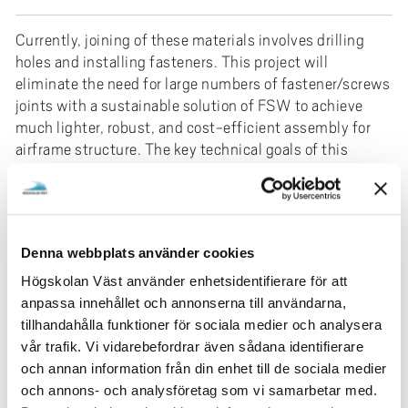
Currently, joining of these materials involves drilling
holes and installing fasteners. This project will
eliminate the need for large numbers of fastener/screws
joints with a sustainable solution of FSW to achieve
much lighter, robust, and cost-efficient assembly for
airframe structure. The key technical goals of this
project are to develop a friction stir welding procedure
for achieving strong joints with the help of online
process monitoring and control system.
Research Area
Denna webbplats använder cookies
Högskolan Väst använder enhetsidentifierare för att
Teknik
anpassa innehållet och annonserna till användarna,
Materialteknik
tillhandahålla funktioner för sociala medier och analysera
Research environment / Institution
vår trafik. Vi vidarebefordrar även sådana identifierare
och annan information från din enhet till de sociala medier
Primus (KK-miljö)
och annons- och analysföretag som vi samarbetar med.
Institutionen för ingenjörsvetenskap