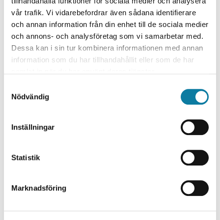
Medie- och kommunikationsvetenskap
tillhandahålla funktioner för sociala medier och analysera
Industriellt Arbetsintegrerat lärande
vår trafik. Vi vidarebefordrar även sådana identifierare
och annan information från din enhet till de sociala medier
Research environment / Institution
och annons- och analysföretag som vi samarbetar med.
Dessa kan i sin tur kombinera informationen med annan
Arbetsintegrerat lärande
information som du har tillhandahållit eller som de har
Primus (KK-miljö)
samlat in när du har använt deras tjänster.
Informatik och media
Institutionen för ekonomi och IT
S
Nödvändig
a
Project leader
m
Linnéa Carlsson
t
Inställningar
y
Research Partner
c
k
Statistik
Siemens Energy
e
GKN Aerospace
s
Marknadsföring
Research funding
v
a
KK-Stiftelsen
l