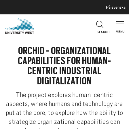
H
G
På svenska
E
o
A
t
D
E
o
R
MENU
SEARCH
m
a
ORCHID - ORGANIZATIONAL
i
n
CAPABILITIES FOR HUMAN-
c
CENTRIC INDUSTRIAL
o
n
DIGITALIZATION
t
e
The project explores human-centric
n
aspects, where humans and technology are
t
put at the core, to explore how the ability to
strategize organizational capabilities can