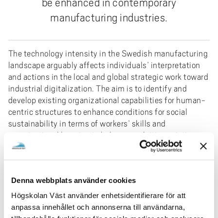
be enhanced in contemporary
manufacturing industries.
The technology intensity in the Swedish manufacturing
landscape arguably affects individuals’ interpretation
and actions in the local and global strategic work toward
industrial digitalization. The aim is to identify and
develop existing organizational capabilities for human-
centric structures to enhance conditions for social
sustainability in terms of workers’ skills and
organizational learning to balance exploiting existing
capabilities while building new ones—two industrial
partners co-produced deliverables, resulting in practical
and theoretical knowledge and findings.
Denna webbplats använder cookies
Research Area
Högskolan Väst använder enhetsidentifierare för att
Samhällsvetenskap
anpassa innehållet och annonserna till användarna,