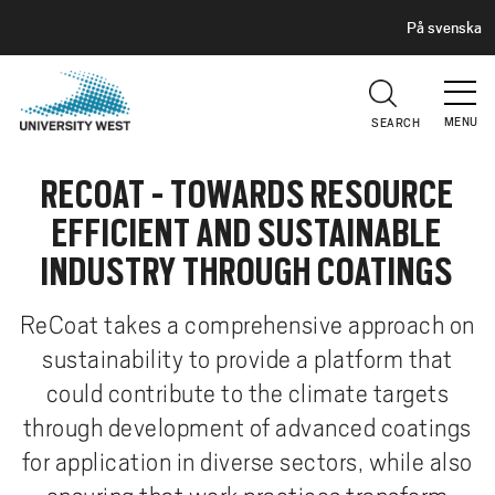
H
G
På svenska
E
o
A
t
D
E
o
R
MENU
SEARCH
m
a
RECOAT - TOWARDS RESOURCE
i
n
EFFICIENT AND SUSTAINABLE
c
INDUSTRY THROUGH COATINGS
o
n
ReCoat takes a comprehensive approach on
t
sustainability to provide a platform that
e
n
could contribute to the climate targets
t
through development of advanced coatings
for application in diverse sectors, while also