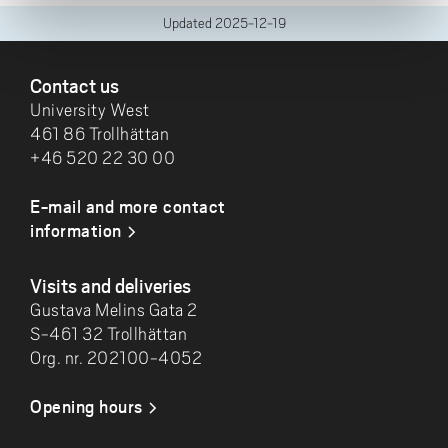
Updated
2025-12-19
FOOTER
Contact us
University West
461 86 Trollhättan
+46 520 22 30 00
E-mail and more contact
information
Visits and deliveries
Gustava Melins Gata 2
S-461 32 Trollhättan
Org. nr. 202100-4052
Opening hours