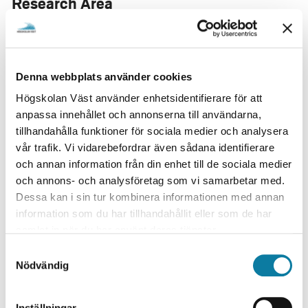
Research Area
Materialteknik
Industriellt Arbetsintegrerat lärande
Research environment / Institution
Denna webbplats använder cookies
Primus (KK-miljö)
Högskolan Väst använder enhetsidentifierare för att
Institutionen för ingenjörsvetenskap
anpassa innehållet och annonserna till användarna,
tillhandahålla funktioner för sociala medier och analysera
Project leader
vår trafik. Vi vidarebefordrar även sådana identifierare
Mohit Gupta
och annan information från din enhet till de sociala medier
och annons- och analysföretag som vi samarbetar med.
Participants University West
Dessa kan i sin tur kombinera informationen med annan
Åshild Lockert
information som du har tillhandahållit eller som de har
Shrikant Joshi
samlat in när du har använt deras tjänster.
Sandra Samuelsson
S
Nicolaie Markocsan
Nödvändig
a
m
Research Partner
t
Inställningar