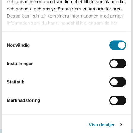
och annan information från din enhet till de sociala medier
Maskinteknik
och annons- och analysföretag som vi samarbetar med.
Research environment / Institution
Dessa kan i sin tur kombinera informationen med annan
information som du har tillhandahållit eller som de har
Primus (KK-miljö)
samlat in när du har använt deras tjänster.
Institutionen för ingenjörsvetenskap
S
Project leader
Nödvändig
a
m
Roy Andersson
t
Inställningar
Research Partner
y
c
Virtual Manufacturing Sweden AB
k
Statistik
Research funding
e
s
KK-Stiftelsen
Marknadsföring
v
Project time
a
l
2025 - 2027
Visa detaljer