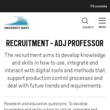
H
G
På svenska
E
o
A
t
D
E
o
R
MENU
SEARCH
m
a
RECRUITMENT - ADJ PROFESSOR
i
n
c
The recruitment aims to develop knowledge
o
and skills in how to use, integrate and
n
interact with digital tools and methods that
t
support production control processes and
e
deal with future trends and requirements.
n
t
Research and education questions: To develop
knowledge and skills in how to utilize, integrate and