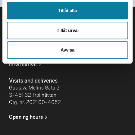
Updated
2024-12-17
FOOTER
Tillåt alla
Contact us
University West
Tillåt urval
461 86 Trollhättan
+46 520 22 30 00
Avvisa
E-mail and more contact
information
Visits and deliveries
Gustava Melins Gata 2
S-461 32 Trollhättan
Org. nr. 202100-4052
Opening hours