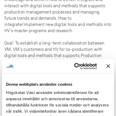
interact with digital tools and methods that supports
production management processes and managing
future trends and demands. How to
integrate/implement new digital tools and methods into
HV’s master programs and research.
Goal: To establish a long-term collaboration between
VM, VM’s customers and HV for co-production with
digital tools and methods that supports Production
systems and managing future trends and demands, so
PRIMUS environment will be stronger and to create a
complete academic environment for the area Production
system. Scientific state-of-the-art will be worked out
Denna webbplats använder cookies
during the project in order to always be in the forefront
in applied science.
Högskolan Väst använder enhetsidentifierare för att
anpassa innehållet och annonserna till användarna,
Research Area
tillhandahålla funktioner för sociala medier och analysera
vår trafik. Vi vidarebefordrar även sådana identifierare
Teknik