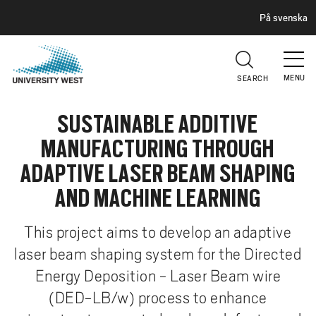
H
G
På svenska
E
o
A
t
D
E
o
R
MENU
SEARCH
m
a
SUSTAINABLE ADDITIVE
i
n
MANUFACTURING THROUGH
c
ADAPTIVE LASER BEAM SHAPING
o
n
AND MACHINE LEARNING
t
e
This project aims to develop an adaptive
n
laser beam shaping system for the Directed
t
Energy Deposition - Laser Beam wire
(DED-LB/w) process to enhance