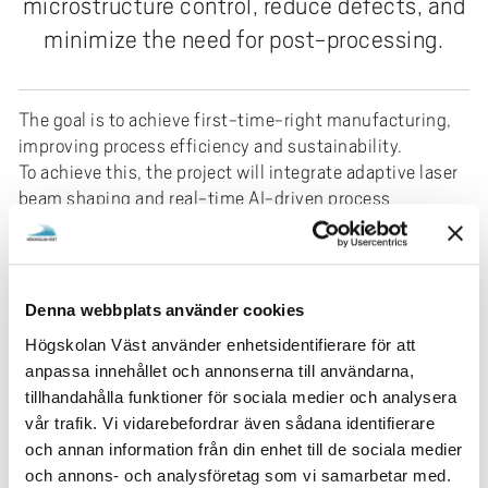
microstructure control, reduce defects, and
minimize the need for post-processing.
The goal is to achieve first-time-right manufacturing,
improving process efficiency and sustainability.
To achieve this, the project will integrate adaptive laser
beam shaping and real-time AI-driven process
monitoring feedback control. This system will
dynamically adjust key laser beam parameters, such as
shape and intensity, to the instant process condition.
By enabling real-time adaptability, the approach will
Denna webbplats använder cookies
enhance process stability, reduce the occurrences of
Högskolan Väst använder enhetsidentifierare för att
imperfections, and ensure more consistent material
anpassa innehållet och annonserna till användarna,
properties.
tillhandahålla funktioner för sociala medier och analysera
Research Area
vår trafik. Vi vidarebefordrar även sådana identifierare
och annan information från din enhet till de sociala medier
Teknik
och annons- och analysföretag som vi samarbetar med.