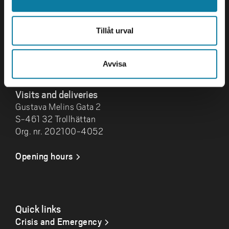
University West
461 86 Trollhättan
+46 520 22 30 00
Tillåt urval
E-mail and more contact
Avvisa
information
Visits and deliveries
Gustava Melins Gata 2
S-461 32 Trollhättan
Org. nr. 202100-4052
Opening hours
Quick links
Crisis and Emergency