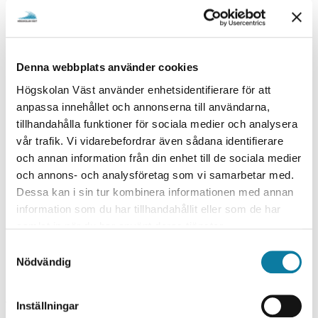
Denna webbplats använder cookies
Högskolan Väst använder enhetsidentifierare för att
anpassa innehållet och annonserna till användarna,
tillhandahålla funktioner för sociala medier och analysera
vår trafik. Vi vidarebefordrar även sådana identifierare
och annan information från din enhet till de sociala medier
Clear fields
och annons- och analysföretag som vi samarbetar med.
Dessa kan i sin tur kombinera informationen med annan
information som du har tillhandahållit eller som de har
samlat in när du har använt deras tjänster.
Find staff
S
Nödvändig
a
m
RETURNED NO HITS
t
Inställningar
y