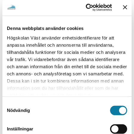
Denna webbplats använder cookies
Högskolan Väst använder enhetsidentifierare för att
anpassa innehållet och annonserna till användarna,
tillhandahålla funktioner för sociala medier och analysera
vår trafik. Vi vidarebefordrar även sådana identifierare
och annan information från din enhet till de sociala medier
Clear fields
och annons- och analysföretag som vi samarbetar med.
Dessa kan i sin tur kombinera informationen med annan
information som du har tillhandahållit eller som de har
samlat in när du har använt deras tjänster.
Find staff
S
Nödvändig
a
m
RETURNED NO HITS
t
Inställningar
y