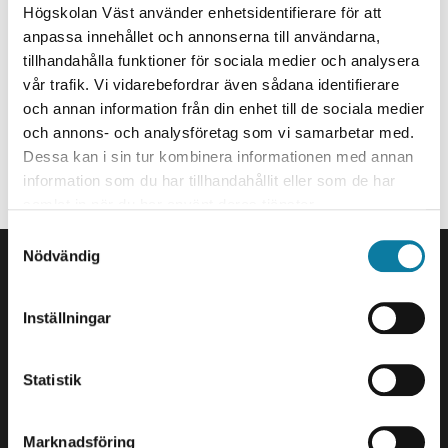
Qualified Analyst
Högskolan Väst använder enhetsidentifierare för att
Kvalificerad utredare
anpassa innehållet och annonserna till användarna,
tillhandahålla funktioner för sociala medier och analysera
anna-maria.blomgren@hv.se
vår trafik. Vi vidarebefordrar även sådana identifierare
och annan information från din enhet till de sociala medier
+46520223055
och annons- och analysföretag som vi samarbetar med.
Dessa kan i sin tur kombinera informationen med annan
Organization
information som du har tillhandahållit eller som de har
Staff member at Vice Chancellor’s Office.
samlat in när du har använt deras tjänster.
S
FOOTER
Nödvändig
a
Contact us
m
University West
t
Inställningar
461 86 Trollhättan
y
+46 520 22 30 00
c
k
Statistik
E-mail and more contact
e
information
s
Marknadsföring