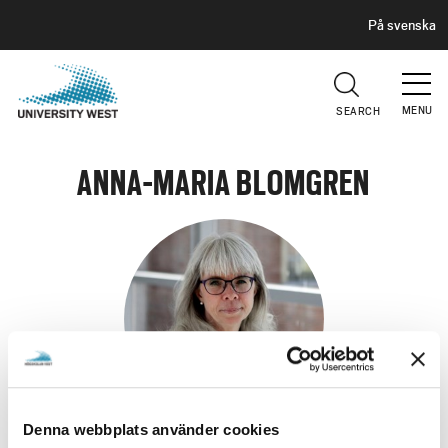
H
G
På svenska
E
o
A
t
D
E
o
R
MENU
SEARCH
m
a
i
ANNA-MARIA BLOMGREN
n
c
o
n
t
e
n
t
Denna webbplats använder cookies