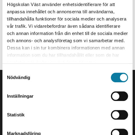
Administrative Officer
Högskolan Väst använder enhetsidentifierare för att
anpassa innehållet och annonserna till användarna,
bent.floberg@hv.se
tillhandahålla funktioner för sociala medier och analysera
+46520223932
vår trafik. Vi vidarebefordrar även sådana identifierare
och annan information från din enhet till de sociala medier
Organization
och annons- och analysföretag som vi samarbetar med.
Dessa kan i sin tur kombinera informationen med annan
Staff member at Vice Chancellor’s Office.
information som du har tillhandahållit eller som de har
Akademistöd vid institutionen för hälsovetenskap
samlat in när du har använt deras tjänster.
S
FOOTER
Nödvändig
a
Contact us
m
University West
t
Inställningar
461 86 Trollhättan
y
+46 520 22 30 00
c
k
Statistik
E-mail and more contact
e
information
s
Marknadsföring