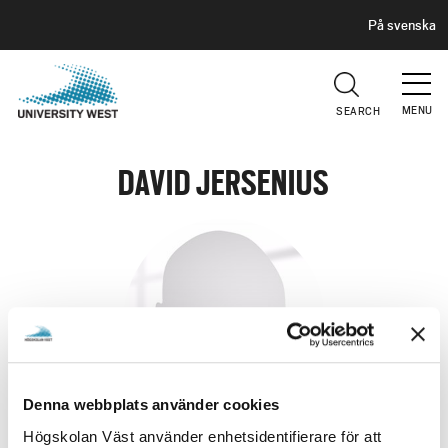
H
G
På svenska
E
o
A
t
D
E
o
R
MENU
SEARCH
m
a
i
DAVID JERSENIUS
n
c
o
n
t
e
n
t
Denna webbplats använder cookies
Högskolan Väst använder enhetsidentifierare för att