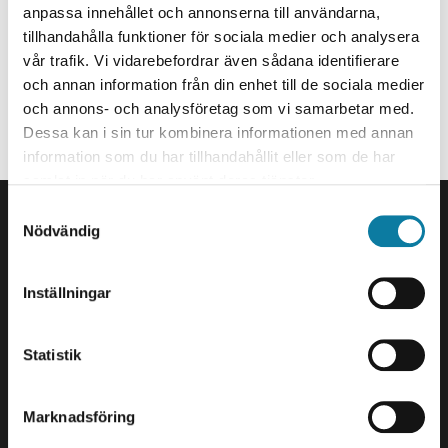
Lecturer
anpassa innehållet och annonserna till användarna,
tillhandahålla funktioner för sociala medier och analysera
david.jersenius@hv.se
vår trafik. Vi vidarebefordrar även sådana identifierare
I331
och annan information från din enhet till de sociala medier
och annons- och analysföretag som vi samarbetar med.
Organization
Dessa kan i sin tur kombinera informationen med annan
Staff member at Division of Politics, Law, and Statistics.
information som du har tillhandahållit eller som de har
samlat in när du har använt deras tjänster.
FOOTER
S
Contact us
Nödvändig
a
University West
m
461 86 Trollhättan
t
Inställningar
+46 520 22 30 00
y
c
E-mail and more contact
k
Statistik
information
e
s
Marknadsföring
Visits and deliveries
v