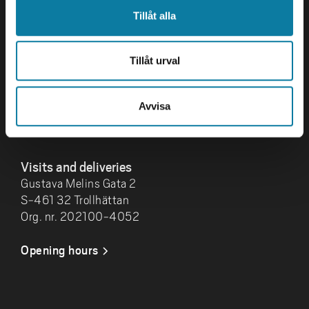
Tillåt alla
Contact us
University West
Tillåt urval
461 86 Trollhättan
+46 520 22 30 00
Avvisa
E-mail and more contact
information
Visits and deliveries
Gustava Melins Gata 2
S-461 32 Trollhättan
Org. nr. 202100-4052
Opening hours