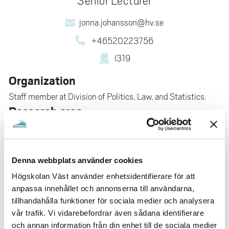
Senior Lecturer
jonna.johansson@hv.se
+46520223756
I319
Organization
Staff member at Division of Politics, Law, and Statistics.
Research area
Conducts research in social sciences, political science.
RESEARCH
Denna webbplats använder cookies
Högskolan Väst använder enhetsidentifierare för att
anpassa innehållet och annonserna till användarna,
tillhandahålla funktioner för sociala medier och analysera
RESEARCH- AND EDUCATION
vår trafik. Vi vidarebefordrar även sådana identifierare
CLUSTER
och annan information från din enhet till de sociala medier