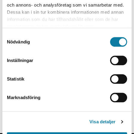
och annons- och analysföretag som vi samarbetar med.
Part of the politics and society cluster
Dessa kan i sin tur kombinera informationen med annan
information som du har tillhandahållit eller som de har
samlat in när du har använt deras tjänster.
S
Nödvändig
a
m
t
Inställningar
y
c
RESEARCH PROJECTS
k
Statistik
e
Participation in ongoing and completed
s
Marknadsföring
research projects
v
a
l
Visa detaljer
FOOTER