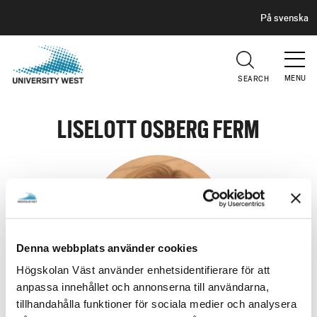
H
G
På svenska
E
o
A
t
D
E
o
R
MENU
SEARCH
m
a
i
LISELOTT OSBERG FERM
n
c
o
n
t
e
n
Denna webbplats använder cookies
t
Högskolan Väst använder enhetsidentifierare för att
anpassa innehållet och annonserna till användarna,
tillhandahålla funktioner för sociala medier och analysera