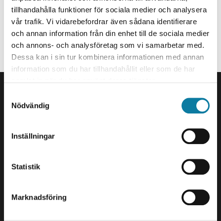
Writing supervisor
tillhandahålla funktioner för sociala medier och analysera
nicholas.kalivoda@hv.se
vår trafik. Vi vidarebefordrar även sådana identifierare
och annan information från din enhet till de sociala medier
Organization
och annons- och analysföretag som vi samarbetar med.
Dessa kan i sin tur kombinera informationen med annan
Staff member at Division of Library and Study Support.
information som du har tillhandahållit eller som de har
FOOTER
samlat in när du har använt deras tjänster.
Contact us
S
University West
Nödvändig
a
461 86 Trollhättan
m
+46 520 22 30 00
t
Inställningar
y
E-mail and more contact
c
information
k
Statistik
e
Visits and deliveries
s
Marknadsföring
v
Gustava Melins Gata 2
a
S-461 32 Trollhättan