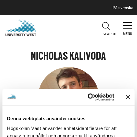
H
G
På svenska
E
o
A
t
D
E
o
R
MENU
SEARCH
m
a
i
NICHOLAS KALIVODA
n
c
o
n
t
e
n
t
Denna webbplats använder cookies
Högskolan Väst använder enhetsidentifierare för att
anpassa innehållet och annonserna till användarna,