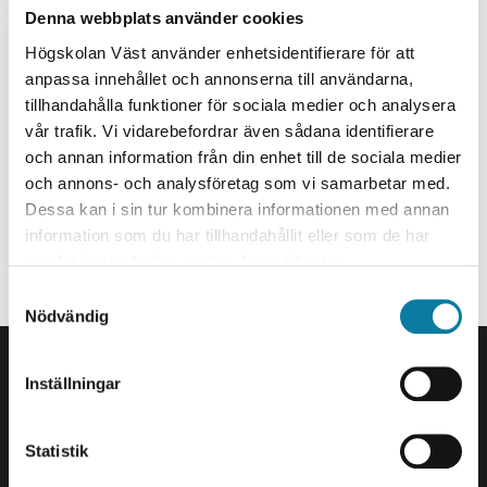
Senior Lecturer
Denna webbplats använder cookies
sabina.kapetanovic@hv.se
Högskolan Väst använder enhetsidentifierare för att
anpassa innehållet och annonserna till användarna,
+46520223717
tillhandahålla funktioner för sociala medier och analysera
I536
vår trafik. Vi vidarebefordrar även sådana identifierare
och annan information från din enhet till de sociala medier
Organization
och annons- och analysföretag som vi samarbetar med.
Staff member at Division of Psychology, Pedagogy and
Dessa kan i sin tur kombinera informationen med annan
Sociology.
information som du har tillhandahållit eller som de har
Research area
samlat in när du har använt deras tjänster.
S
Conducts research in social sciences, psychology.
Nödvändig
a
FOOTER
m
Contact us
t
Inställningar
y
University West
c
461 86 Trollhättan
k
Statistik
+46 520 22 30 00
e