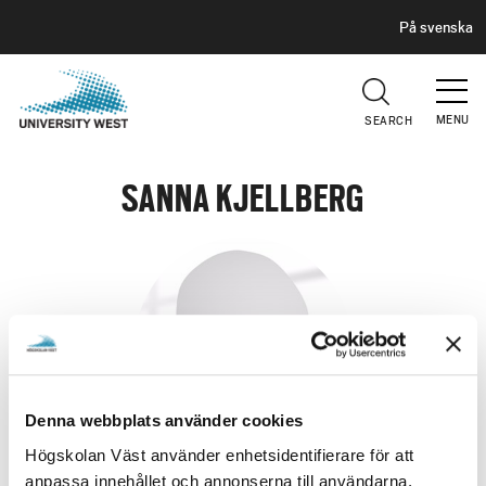
H
G
På svenska
E
o
A
t
D
E
o
R
MENU
SEARCH
m
a
i
SANNA KJELLBERG
n
c
o
n
t
e
n
t
Denna webbplats använder cookies
Högskolan Väst använder enhetsidentifierare för att
anpassa innehållet och annonserna till användarna,