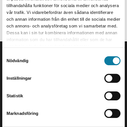
Senior Lecturer
tillhandahålla funktioner för sociala medier och analysera
sanna.kjellberg@hv.se
vår trafik. Vi vidarebefordrar även sådana identifierare
och annan information från din enhet till de sociala medier
Organization
och annons- och analysföretag som vi samarbetar med.
Dessa kan i sin tur kombinera informationen med annan
Staff member at Section for nursing - graduate level.
information som du har tillhandahållit eller som de har
FOOTER
samlat in när du har använt deras tjänster.
Contact us
S
University West
Nödvändig
a
461 86 Trollhättan
m
+46 520 22 30 00
t
Inställningar
y
E-mail and more contact
c
information
k
Statistik
e
Visits and deliveries
s
Marknadsföring
v
Gustava Melins Gata 2
a
S-461 32 Trollhättan