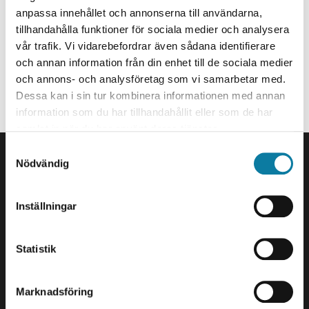
Administrative Officer
anpassa innehållet och annonserna till användarna,
tillhandahålla funktioner för sociala medier och analysera
sarah.nilsson@hv.se
vår trafik. Vi vidarebefordrar även sådana identifierare
+46520223059
och annan information från din enhet till de sociala medier
och annons- och analysföretag som vi samarbetar med.
Organization
Dessa kan i sin tur kombinera informationen med annan
information som du har tillhandahållit eller som de har
Staff member at Vice Chancellor’s Office.
samlat in när du har använt deras tjänster.
FOOTER
S
Contact us
Nödvändig
a
University West
m
461 86 Trollhättan
t
Inställningar
+46 520 22 30 00
y
c
E-mail and more contact
k
Statistik
information
e
s
Marknadsföring
Visits and deliveries
v