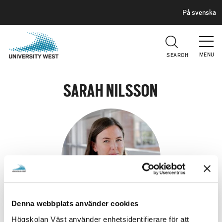
H
G
På svenska
E
o
A
t
D
E
o
R
MENU
SEARCH
m
a
i
SARAH NILSSON
n
c
o
n
t
e
n
t
Denna webbplats använder cookies
Högskolan Väst använder enhetsidentifierare för att