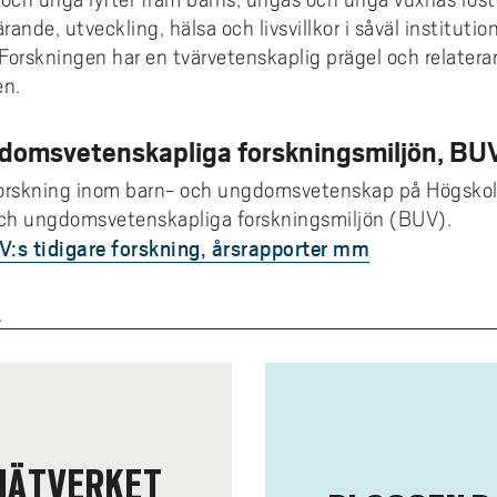
rande, utveckling, hälsa och livsvillkor i såväl institution
orskningen har en tvärvetenskaplig prägel och relaterar t
en.
domsvetenskapliga forskningsmiljön, BU
forskning inom barn- och ungdomsvetenskap på Högskol
 och ungdomsvetenskapliga forskningsmiljön (BUV).
V:s tidigare forskning, årsrapporter mm
A
NÄTVERKET