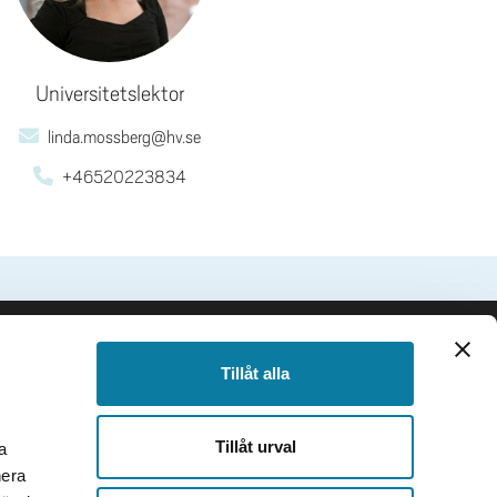
Universitetslektor
linda.mossberg@hv.se
+46520223834
SIDFOT
Följ oss
Tillåt alla
Facebook
Instagram
Tillåt urval
a
TikTok
nera
Youtube