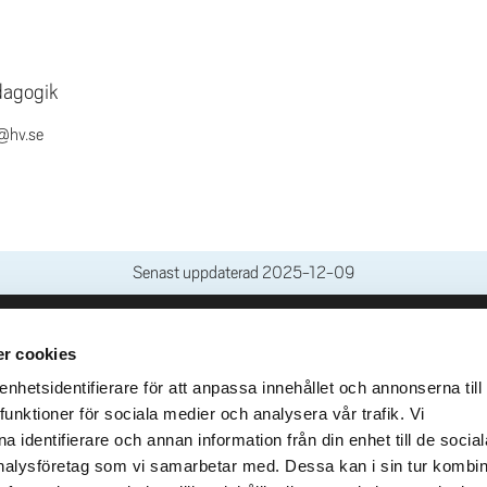
dagogik
@hv.se
Senast uppdaterad
2025-12-09
r cookies
leveranser
Genvägar
Kris och nödsituation
hetsidentifierare för att anpassa innehållet och annonserna till
lins Gata 2
funktioner för sociala medier och analysera vår trafik. Vi
Press och media
llhättan
 identifierare och annan information från din enhet till de social
Arbeta hos oss
02100-4052
alysföretag som vi samarbetar med. Dessa kan i sin tur kombi
Om webbplatsen