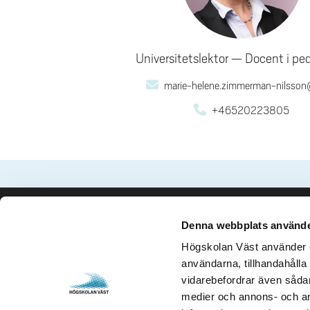
Universitetslektor
Docent i pe
marie-helene.zimmerman-nilsson
+46520223805
Denna webbplats använde
Kontakta oss
Besök och 
Högskolan Väst använder en
Högskolan Väst
Gustava Me
användarna, tillhandahålla 
461 86 Trollhättan
461 32 Tro
vidarebefordrar även sådana
0520-22 30 00
Org. nr. 2
medier och annons- och an