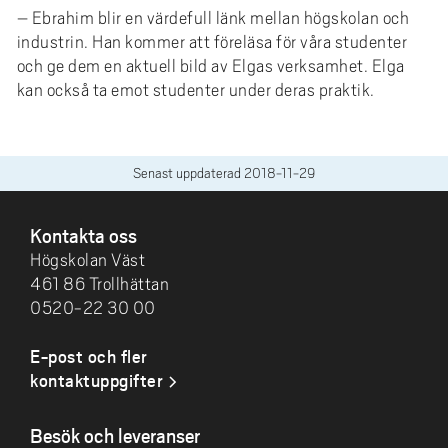
– Ebrahim blir en värdefull länk mellan högskolan och
industrin. Han kommer att föreläsa för våra studenter
och ge dem en aktuell bild av Elgas verksamhet. Elga
kan också ta emot studenter under deras praktik.
Senast uppdaterad
2018-11-29
SIDFOT
Kontakta oss
Högskolan Väst
461 86 Trollhättan
0520-22 30 00
E-post och fler
kontaktuppgifter
Besök och leveranser