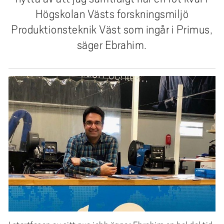
e
Högskolan Västs forskningsmiljö
h
Produktionsteknik Väst som ingår i Primus,
å
l
säger Ebrahim.
l
e
t