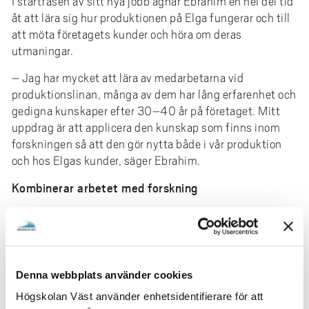
I startfasen av sitt nya jobb ägnar Ebrahim en hel del tid
åt att lära sig hur produktionen på Elga fungerar och till
att möta företagets kunder och höra om deras
utmaningar.
– Jag har mycket att lära av medarbetarna vid
produktionslinan, många av dem har lång erfarenhet och
gedigna kunskaper efter 30–40 år på företaget. Mitt
uppdrag är att applicera den kunskap som finns inom
forskningen så att den gör nytta både i vår produktion
och hos Elgas kunder, säger Ebrahim.
Kombinerar arbetet med forskning
Ebrahim har själv forskat inom svetsteknologi under
flera år och doktorerade vid Högskolan Väst 2017. Hans
forskning handlar bland annat om metoder som kan
förbättra utmattningslivslängden på svetsar i
Denna webbplats använder cookies
höghållfast stål.
Högskolan Väst använder enhetsidentifierare för att
– Jag fortsätter att forska parallellt med mitt arbete på