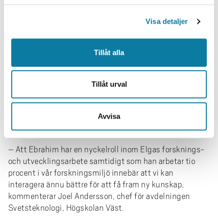
med det forsknings- och utvecklingsarbete vi fokuserar
l
Visa detaljer
på för tillfället, kommenterar Ebrahims chef, Satya
Kondapalli, R&D Manager Consumables på Elga.
– Vi ser också flera fördelar med att samarbeta med
Tillåt alla
Högskolan Väst. Här finns Sveriges mest dedikerade
forskargrupp inom svetsteknik, både vad gäller
Tillåt urval
processer och material. Genom att samverka med
Högskolan Väst kan vi stärka och uppdatera vår
kompetens inom området, säger Satya Kondapalli.
Avvisa
Värdefull länk
– Att Ebrahim har en nyckelroll inom Elgas forsknings-
och utvecklingsarbete samtidigt som han arbetar tio
procent i vår forskningsmiljö innebär att vi kan
interagera ännu bättre för att få fram ny kunskap,
kommenterar Joel Andersson, chef för avdelningen
Svetsteknologi, Högskolan Väst.