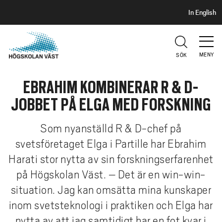
S
H
In English
I
o
D
p
H
U
p
V
MENY
SÖK
a
U
t
D
EBRAHIM KOMBINERAR R & D-
i
l
JOBBET PÅ ELGA MED FORSKNING
l
h
Som nyanställd R & D-chef på
u
svetsföretaget Elga i Partille har Ebrahim
v
Harati stor nytta av sin forskningserfarenhet
u
d
på Högskolan Väst. – Det är en win-win-
i
situation. Jag kan omsätta mina kunskaper
n
inom svetsteknologi i praktiken och Elga har
n
nytta av att jag samtidigt har en fot kvar i