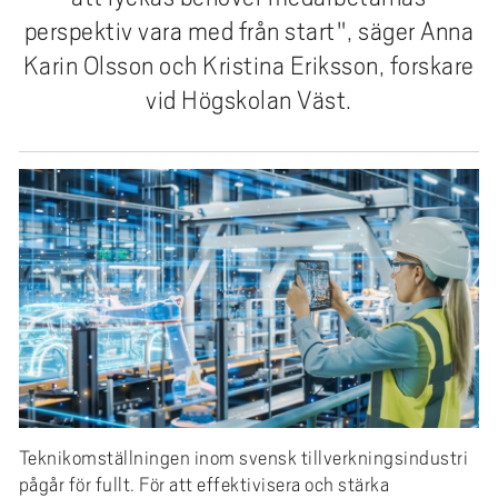
e
perspektiv vara med från start", säger Anna
h
Karin Olsson och Kristina Eriksson, forskare
å
l
vid Högskolan Väst.
l
e
t
Teknikomställningen inom svensk tillverkningsindustri
pågår för fullt. För att effektivisera och stärka