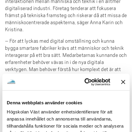
interaktionen mellan människa och teknik i en alltmer
digitaliserad industri. Företag tenderar att fokusera
främst på tekniska framsteg och riskerar då att missa de
människocentrerade aspekterna, säger Anna Karin och
Kristina.
– För att lyckas med digital omställning och kunna
bygga smartare fabriker krävs att människor och teknik
interagerar på ett bra sätt. Medarbetarnas kunnande och
erfarenheter behöver vävas in i de nya digitala
verktygen. Man behöver förstå hur komplext det är att
införa ny teknologi.
Vilka frågor har ni fokuserat på?
– Projektet har övergripande handlat om att ta reda på
hur medarbetare – allt från operatörer, tekniker och
Denna webbplats använder cookies
teamledare, till företagets ledning – kan bidra med sina
Högskolan Väst använder enhetsidentifierare för att
erfarenheter och perspektiv i digitaliseringsprocessen.
anpassa innehållet och annonserna till användarna,
tillhandahålla funktioner för sociala medier och analysera
– Den här typen av processer går på tvären genom