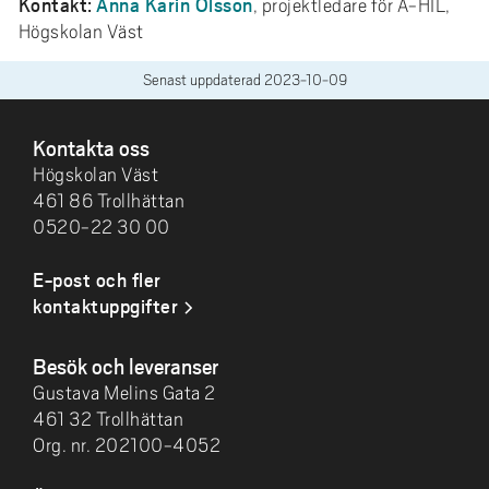
Kontakt:
Anna Karin Olsson
, projektledare för A-HIL,
Högskolan Väst
Senast uppdaterad
2023-10-09
SIDFOT
Kontakta oss
Högskolan Väst
461 86 Trollhättan
0520-22 30 00
E-post och fler
kontaktuppgifter
Besök och leveranser
Gustava Melins Gata 2
461 32 Trollhättan
Org. nr. 202100-4052