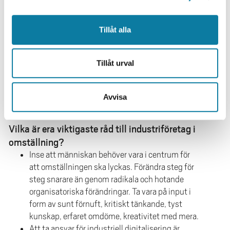
Därefter har vi forskare tagit fram arbetsmodeller och
identifierat kritiska faktorer för organisering och lärande
Tillåt alla
– Projektet bestod av sex arbetspaket med olika
inriktningar. Forskare, en doktorand och studenter på
grund- och avancerad nivå har arbetat tillsammans med
Tillåt urval
företagen. Ett stort värde med projektet har varit den
tvärvetenskapliga sammansättningen av
forskargruppen då industriell digitalisering har kunnat
Avvisa
beforskas utifrån olika perspektiv.
Vilka är era viktigaste råd till industriföretag i
omställning?
Inse att människan behöver vara i centrum för
att omställningen ska lyckas. Förändra steg för
steg snarare än genom radikala och hotande
organisatoriska förändringar. Ta vara på input i
form av sunt förnuft, kritiskt tänkande, tyst
kunskap, erfaret omdöme, kreativitet med mera.
Att ta ansvar för industriell digitalisering är