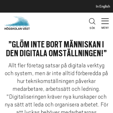
S
H
In English
I
o
D
p
H
U
p
V
MENY
SÖK
a
U
t
D
”GLÖM INTE BORT MÄNNISKAN I
i
l
DEN DIGITALA OMSTÄLLNINGEN!”
l
h
Allt fler företag satsar på digitala verktyg
u
och system, men är inte alltid förberedda på
v
hur teknikomställningen påverkar
u
d
medarbetare, arbetssätt och ledning.
i
"Digitaliseringen kräver nya kunskaper och
n
nya sätt att leda och organisera arbetet. För
n
att lyckas behöver medarbetarnas