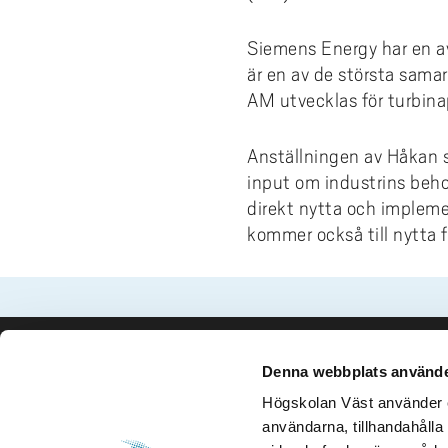
e
forskningsmagasin
Cis
Lika
fors
Kompetensutveckling
Uppdragsutbildning
Akademus
Stu
Aut
Fakt
Stud
För 
h
Fika/Frukost med forskare
bak
Pro
Bre
ped
Siemens Energy har en av
Res
å
Entreprenörskap och innovation
Campus Totalförsvar
Till
Akad
del
är en av de största sama
l
Forskningspoddar
Hög
akad
6th
AM utvecklas för turbina
Utbildningsprojekt
Lokala föreskrifter
Prof
AI f
Fat
l
Forskningskalender
Om 
Def
e
Årets Samverkare
Vis
Anställningen av Håkan s
Nyh
t
input om industrins beho
Aka
direkt nytta och impleme
kommer också till nytta 
Denna webbplats använde
Kontakta oss
Besök och 
Högskolan Väst använder en
Högskolan Väst
Gustava Me
användarna, tillhandahålla 
461 86 Trollhättan
461 32 Tro