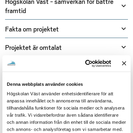
Högskolan Väst - samverkan för bättre
expand_more
framtid
Fakta om projektet
expand_more
Projektet är omtalat
expand_more
KONTAKT
Åsa Rejnö
Denna webbplats använder cookies
Högskolan Väst använder enhetsidentifierare för att
anpassa innehållet och annonserna till användarna,
tillhandahålla funktioner för sociala medier och analysera
vår trafik. Vi vidarebefordrar även sådana identifierare
och annan information från din enhet till de sociala medier
och annons- och analysföretag som vi samarbetar med.