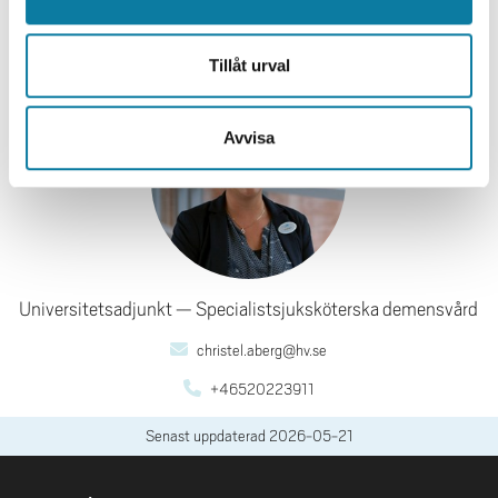
+46520223841
Christèl Åberg
Tillåt urval
Avvisa
Universitetsadjunkt
Specialistsjuksköterska demensvård
christel.aberg@hv.se
+46520223911
Senast uppdaterad
2026-05-21
SIDFOT