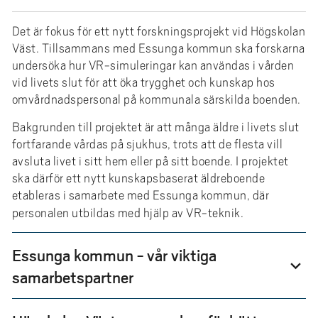
e
h
Det är fokus för ett nytt forskningsprojekt vid Högskolan
å
Väst. Tillsammans med Essunga kommun ska forskarna
l
undersöka hur VR-simuleringar kan användas i vården
l
vid livets slut för att öka trygghet och kunskap hos
e
omvårdnadspersonal på kommunala särskilda boenden.
t
Bakgrunden till projektet är att många äldre i livets slut
fortfarande vårdas på sjukhus, trots att de flesta vill
avsluta livet i sitt hem eller på sitt boende. I projektet
ska därför ett nytt kunskapsbaserat äldreboende
etableras i samarbete med Essunga kommun, där
personalen utbildas med hjälp av VR-teknik.
Essunga kommun - vår viktiga
expand_more
samarbetspartner