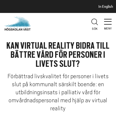
S
H
In English
I
o
D
p
H
U
p
V
MENY
SÖK
a
U
t
D
KAN VIRTUAL REALITY BIDRA TILL
i
l
BÄTTRE VÅRD FÖR PERSONER I
l
LIVETS SLUT?
h
u
Förbättrad livskvalitet för personer i livets
v
slut på kommunalt särskilt boende: en
u
d
utbildningsinsats i palliativ vård för
i
omvårdnadspersonal med hjälp av virtual
n
reality
n