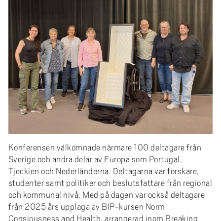
e
h
å
l
l
e
t
Konferensen välkomnade närmare 100 deltagare från
Sverige och andra delar av Europa som Portugal,
Tjeckien och Nederländerna. Deltagarna var forskare,
studenter samt politiker och beslutsfattare från regional
och kommunal nivå. Med på dagen var också deltagare
från 2025 års upplaga av BIP-kursen Norm
Consiousness and Health, arrangerad inom Breaking