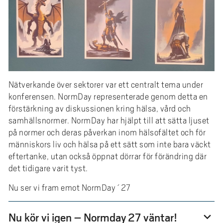
Nätverkande över sektorer var ett centralt tema under
konferensen. NormDay representerade genom detta en
förstärkning av diskussionen kring hälsa, vård och
samhällsnormer. NormDay har hjälpt till att sätta ljuset
på normer och deras påverkan inom hälsofältet och för
människors liv och hälsa på ett sätt som inte bara väckt
eftertanke, utan också öppnat dörrar för förändring där
det tidigare varit tyst.
Nu ser vi fram emot NormDay´27
Nu kör vi igen – Normday 27 väntar!
expand_more