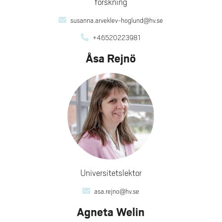
forskning
susanna.arveklev-hoglund@hv.se
+46520223981
Åsa Rejnö
Universitetslektor
asa.rejno@hv.se
Agneta Welin