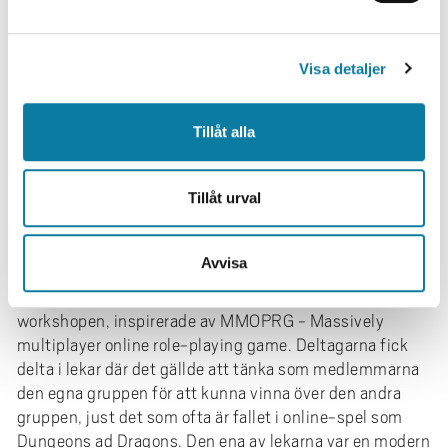
fick skapa sina egna fick-figurer efter en given
a
instruktion vilket som slutresultat gav väldigt
l
varierande resultat. Museidirektör Funny Livdotter
Visa detaljer
berättade om museets idé och verksamhet samtidigt
som konstnären Mie Felth ständigt avbröt med sina
instruktioner till deltagarna i workshopen, som en
Tillåt alla
iscensättning av samtalets villkor.
En mycket tankeväckande workshop handlade om
Tillåt urval
egenmakt och inkludering för migranter som excellent
och tankeväckande genomfördes av den migrantledda
organisationen Support Group Network.
Avvisa
Interaktiv empati stod på programmet i den sista
workshopen, inspirerade av MMOPRG - Massively
multiplayer online role-playing game. Deltagarna fick
delta i lekar där det gällde att tänka som medlemmarna
den egna gruppen för att kunna vinna över den andra
gruppen, just det som ofta är fallet i online-spel som
Dungeons ad Dragons. Den ena av lekarna var en modern