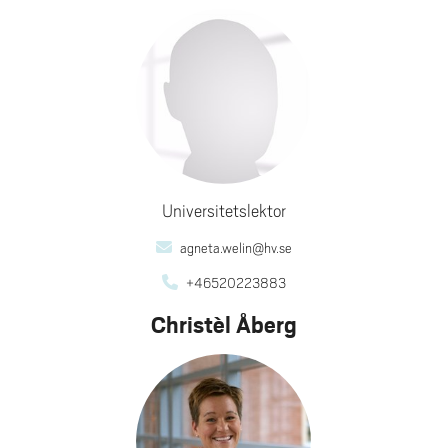
Universitetslektor
agneta.welin@hv.se
+46520223883
Christèl Åberg