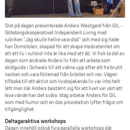
Sist på dagen presenterade Anders Westgerd från GIL -
Göteborgskooperativet Independent Living med
rubriken ”Jag skulle hellre vara död” och med sig hade
han Domstolen, skapad för att skapa medvetenhet om
att ett liv i rullstol inte är lika med att dö. Vi fick ta del av
dagen som ändrade Anders liv från att arbeta som
skidguide i Schweiz till att vakna upp efter att ha brutit
nacken och vara förlamad från bröstet och ner. Vägen
tillbaka till ett aktivt och livsbejakande liv var inte helt
lätt men när Anders bestämt sig för att livet var värt att
leva vände han det svåra. Idag arbetar Anders för GIL
som med humor och en dos provokation lyfter frågor om
tillgänglighet.
Deltagaraktiva workshops
Dagen innehöll också fyra parallella workshops där