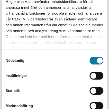
Högskolan Väst använder enhetsidentifierare för att
anpassa innehållet och annonserna till användarna,
tillhandahålla funktioner för sociala medier och analysera
vår trafik. Vi vidarebefordrar även sådana identifierare
och annan information från din enhet till de sociala medier
och annons- och analysföretag som vi samarbetar med.
Dessa kan i sin tur kombinera informationen med annan
information som du har tillhandahållit eller som de har
samlat in när du har använt deras tjänster.
S
Nödvändig
a
m
t
Inställningar
y
c
k
Statistik
Homografiska muséet, ett queer museum där som de
e
själva uttrycker det, ”representation, mångfald och
s
variation är nyckeln” höll i en workshop där deltagarna
Marknadsföring
v