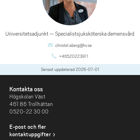
Universitetsadjunkt
Specialistsjuksköterska demensvård
christel.aberg@hv.se
+46520223911
Senast uppdaterad
2026-07-01
SIDFOT
Kontakta oss
Högskolan Väst
461 86 Trollhättan
0520-22 30 00
E-post och fler
kontaktuppgifter