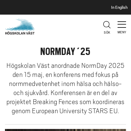
S
H
In English
I
o
D
p
H
U
p
V
MENY
SÖK
a
U
t
D
NORMDAY´25
i
l
l
Högskolan Väst anordnade NormDay 2025
h
den 15 maj, en konferens med fokus på
u
normmedvetenhet inom hälsa och hälso-
v
och sjukvård. Konferensen är en del av
u
projektet Breaking Fences som koordineras
d
i
genom European University STARS EU.
n
n