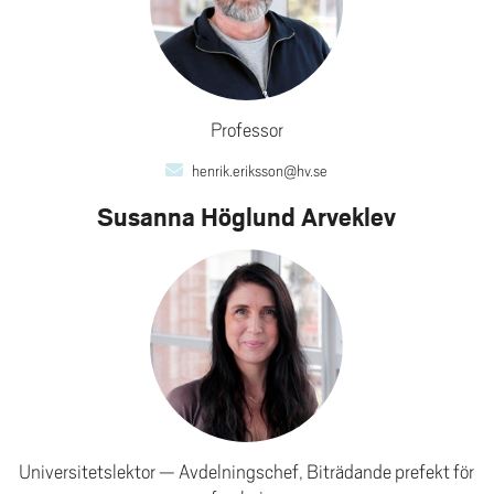
Professor
henrik.eriksson@hv.se
Susanna Höglund Arveklev
Universitetslektor
Avdelningschef, Biträdande prefekt för