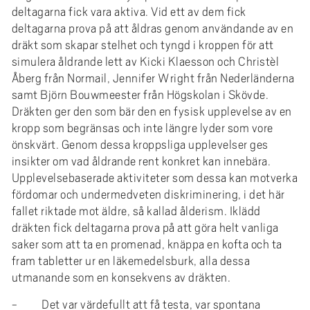
deltagarna fick vara aktiva. Vid ett av dem fick
deltagarna prova på att åldras genom användande av en
dräkt som skapar stelhet och tyngd i kroppen för att
simulera åldrande lett av Kicki Klaesson och Christèl
Åberg från Normail, Jennifer Wright från Nederländerna
samt Björn Bouwmeester från Högskolan i Skövde.
Dräkten ger den som bär den en fysisk upplevelse av en
kropp som begränsas och inte längre lyder som vore
önskvärt. Genom dessa kroppsliga upplevelser ges
insikter om vad åldrande rent konkret kan innebära.
Upplevelsebaserade aktiviteter som dessa kan motverka
fördomar och undermedveten diskriminering, i det här
fallet riktade mot äldre, så kallad ålderism. Iklädd
dräkten fick deltagarna prova på att göra helt vanliga
saker som att ta en promenad, knäppa en kofta och ta
fram tabletter ur en läkemedelsburk, alla dessa
utmanande som en konsekvens av dräkten.
- Det var värdefullt att få testa, var spontana