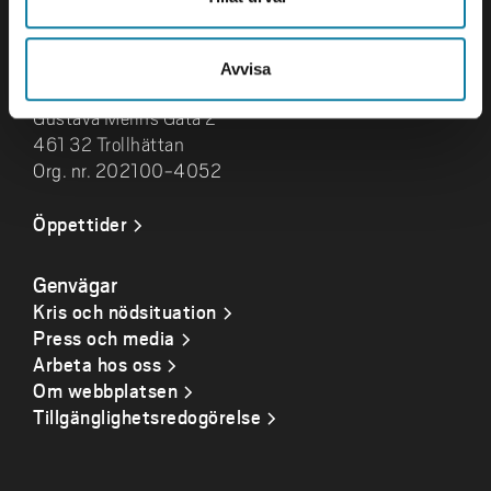
E-post och fler
kontaktuppgifter
Avvisa
Besök och leveranser
Gustava Melins Gata 2
461 32 Trollhättan
Org. nr. 202100-4052
Öppettider
Genvägar
Kris och nödsituation
Press och media
Arbeta hos oss
Om webbplatsen
Tillgänglighetsredogörelse