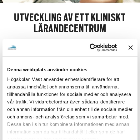
e
h
UTVECKLING AV ETT KLINISKT
å
LÄRANDECENTRUM
l
l
e
ett kliniskt
Ansökning av medel för att utveckla
t
lärandecentrum (KLC)
med normkritisk profil gjordes
till Vinnova och 2017 beviljades projektet två miljoner.
Denna webbplats använder cookies
På KLC finns den normkritiska konsten, det finns
speciella reflektionsrum och även ett normkritiskt
Högskolan Väst använder enhetsidentifierare för att
designat föremål i form av en arbetsbänk för personer av
anpassa innehållet och annonserna till användarna,
olik längd. Invigningen av KLC genomfördes 2018 och
tillhandahålla funktioner för sociala medier och analysera
används dagligen i institutionens undervisning. Det har
vår trafik. Vi vidarebefordrar även sådana identifierare
varit många visningar av KLC för personer utanför
och annan information från din enhet till de sociala medier
skolan, bl.a. politiker och beslutfattare och från andra
och annons- och analysföretag som vi samarbetar med.
högskolor och universitet. Även studenter som inte går
Dessa kan i sin tur kombinera informationen med annan
någon vårdutbildning, samt internationella forskare och
information som du har tillhandahållit eller som de har
studenter har besökt vårt KLC.
samlat in när du har använt deras tjänster.