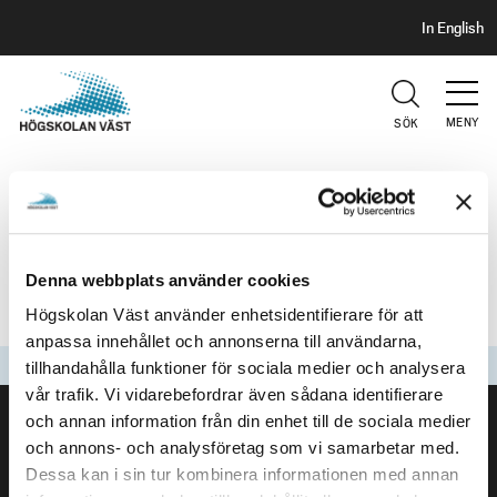
S
H
In English
I
o
D
p
H
U
p
V
MENY
SÖK
a
U
t
D
HOLISTISKT VÅRDANDE
i
l
l
teoretiskt och praktiskt vårdnade
h
Denna webbplats använder cookies
samverkande
u
personcentrering
Högskolan Väst använder enhetsidentifierare för att
v
anpassa innehållet och annonserna till användarna,
u
Senast uppdaterad
2026-07-03
tillhandahålla funktioner för sociala medier och analysera
d
SIDFOT
vår trafik. Vi vidarebefordrar även sådana identifierare
i
och annan information från din enhet till de sociala medier
Kontakta oss
n
och annons- och analysföretag som vi samarbetar med.
Högskolan Väst
n
Dessa kan i sin tur kombinera informationen med annan
461 86 Trollhättan