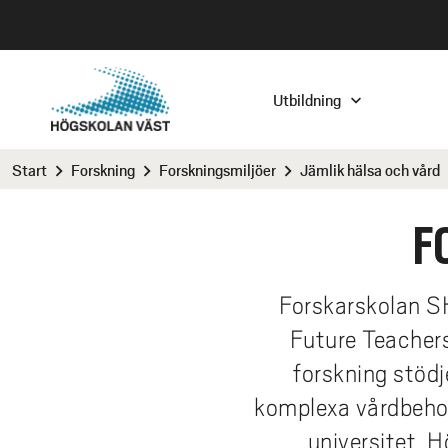
H
o
H
p
p
Utbildning
U
a
t
V
i
Utbildning
Forskning
Samverka med oss
Om oss
YH-
Sök
Plu
Kom
For
For
For
Pla
Str
Fle
Sam
Ent
Kon
Vis
Arb
Org
Eve
Ak
Start
Forskning
Forskningsmiljöer
Jämlik hälsa och vård
chevron_right
chevron_right
chevron_right
chev
l
U
Sök program och kurser
Om vår forskning
Plattformar för samverkan
Tillsammans förändrar vi
Elk
Så s
Plu
Upp
Arbe
Sök
Att 
Soc
Cam
Nya
Så 
Inn
Hitt
Visi
Ledi
Hög
Avs
Hög
l
F
Väs
D
Vad är du intresserad av?
Forskningsmiljöer
Strategiska partners
Kontakta och besöka
Urva
Bos
Kor
Pro
Hitt
Att
Pro
GKN
SIRR
Ans
Inno
Öpp
Håll
Hög
Rek
IKT
h
and 
fors
Aka
u
Pluggagenten
Forskargrupper
Fler samverkansprojekt
Vision och strategier
Ant
Stu
Sök 
KK-
Hed
Kur
Häl
Kun
Hol
Par
Kval
Vår
Hög
Gen
M
v
Forskarskolan S
lär
Övni
Öpp
YH-utbildning
Forskare och forskningsprojekt
Kontakta oss för samverkan
Arbeta hos oss
Res
Våra
Oms
For
Wex
NU-
Hit
Års
HR 
Sär
Med
u
E
Future Teacher
håll
Nati
WI
d
Söka till Högskolan Väst
Forskarutbildning
Samverka med våra studenter
Internationalisering
Stud
Exa
Hög
Dis
Sup
Till
Cam
Nya
Inst
Digi
nät
forskning stödj
i
Kom
Medi
N
Plugga på Högskolan Väst
Samverka med våra forskare
Samverka med våra forskare
Organisation
Öve
Alu
Foru
Tro
Res
ARK
Näm
Sala
IKT
sju
n
komplexa vårdbehov
arbe
hög
n
Y
Distansutbildning
Västpunkt - vårt
Samverkansdoktorander
Evenemang vid högskolan
Beh
Elit
Vatt
Inbe
Hög
Digi
Nätv
universitet, 