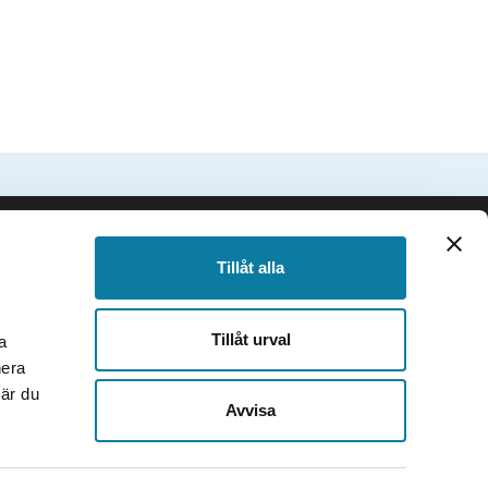
SIDFOT
Följ oss
Tillåt alla
Facebook
Instagram
Tillåt urval
a
TikTok
nera
Youtube
när du
e
LinkedIn
Avvisa