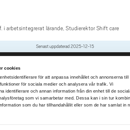
f. i arbetsintegrerat lärande, Studierektor Shift care
Senast uppdaterad
2025-12-15
r cookies
leveranser
Genvägar
Kris och nödsituation
hetsidentifierare för att anpassa innehållet och annonserna till
lins Gata 2
funktioner för sociala medier och analysera vår trafik. Vi
Press och media
llhättan
 identifierare och annan information från din enhet till de social
Arbeta hos oss
02100-4052
alysföretag som vi samarbetar med. Dessa kan i sin tur kombi
Om webbplatsen
formation som du har tillhandahållit eller som de har samlat in 
Tillgänglighetsredogörels