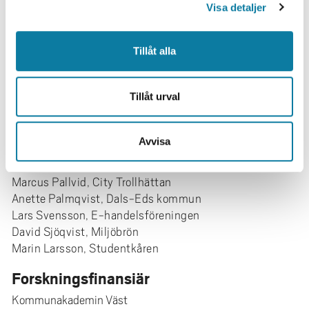
Visa detaljer
Medverkande Högskolan Väst
Fredrik Sunnemark
Tillåt alla
Ludvig Sunnemark
Fredrik Sjögren
Tillåt urval
Övriga projektmedverkande
Robin Mashallah, Trollhättans Stad (samordning)
Avvisa
Anna Nilsson, Trollhättans Stad
Elin Stark, ALMI
Marcus Pallvid, City Trollhättan
Anette Palmqvist, Dals-Eds kommun
Lars Svensson, E-handelsföreningen
David Sjöqvist, Miljöbrön
Marin Larsson, Studentkåren
Forskningsfinansiär
Kommunakademin Väst