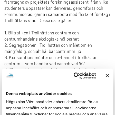
framtagna av projektets forskningsassistent, från vilka
studenters uppsatser kan deriveras, genomföras och
kommuniceras, gärna i samarbeta med flertalet företag i
Trollhättans stad. Dessa case gäller:
1. Biltrafiken i Trollhättans centrum och
centrumhandelns ekologiska hållbarhet
2. Segregationen i Trollhättan och målet om en
mångfaldig, socialt hållbar centrummiljö
3. Konsumtionsmönter och e-handel i Trollhättan
centrum – vem handlar vad var och varför?
4. Skapandet av en kreativ, levande stadskärna även
under lågintensiva perioder
Är du student och vill skriva en uppsats som på något
sätt rör dessa case, eller om du vill utveckla ett annat
Denna webbplats använder cookies
uppsatsämne i samarbete med ett eller flera företag,
Högskolan Väst använder enhetsidentifierare för att
tveka inte att höra av dig till någon av projektets
anpassa innehållet och annonserna till användarna,
representanter!
tillhandahålla funktioner för sociala medier och analysera