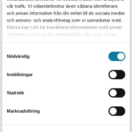
vår trafik. Vi vidarebefordrar även sådana identifierare
Utöver detta har projektet även undersökt HV:s
och annan information från din enhet till de sociala medier
befintliga programutbud med syftet att kartlägga de
och annons- och analysföretag som vi samarbetar med.
kunskapsteoretiska och praktiska förutsättningar som
Dessa kan i sin tur kombinera informationen med annan
finns för skapandet av samverkansytor mellan högskola
information som du har tillhandahållit eller som de har
och små och medelstora företag.
samlat in när du har använt deras tjänster.
Forskningsområde
S
Nödvändig
Arbetsintegrerat lärande
a
Ekonomi och näringsliv
m
Utbildningsvetenskap/Pedagogik/Didaktik
t
Inställningar
Industriellt Arbetsintegrerat lärande
y
c
Forskningsmiljö / Institution
k
Statistik
Arbetsintegrerat lärande
e
Institutionen för ekonomi och IT
s
Marknadsföring
v
Projektledare
a
l
Fredrik Sunnemark