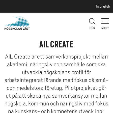
S
H
In English
I
o
D
p
H
U
p
V
MENY
SÖK
a
U
t
D
AIL CREATE
i
l
l
AIL Create är ett samverkansprojekt mellan
h
akademi, näringsliv och samhälle som ska
u
utveckla högskolans profil för
v
arbetsintegrerat lärande med fokus på små-
u
och medelstora företag. Pilotprojektet går
d
i
ut på att skapa nya samverkansytor mellan
n
högskola, kommun och näringsliv med fokus
n
på kunskaps- och kompetensutveckling i