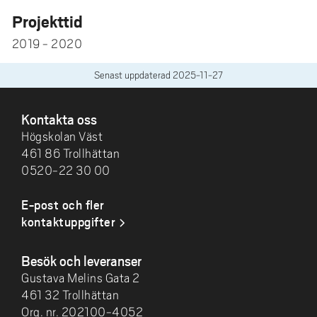
Projekttid
2019 - 2020
Senast uppdaterad
2025-11-27
SIDFOT
Kontakta oss
Högskolan Väst
461 86 Trollhättan
0520-22 30 00
E-post och fler
kontaktuppgifter
Besök och leveranser
Gustava Melins Gata 2
461 32 Trollhättan
Org. nr. 202100-4052