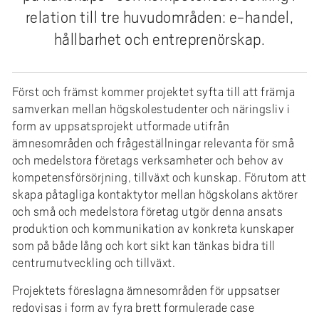
e
relation till tre huvudområden: e-handel,
h
hållbarhet och entreprenörskap.
å
l
l
Först och främst kommer projektet syfta till att främja
e
samverkan mellan högskolestudenter och näringsliv i
t
form av uppsatsprojekt utformade utifrån
ämnesområden och frågeställningar relevanta för små
och medelstora företags verksamheter och behov av
kompetensförsörjning, tillväxt och kunskap. Förutom att
skapa påtagliga kontaktytor mellan högskolans aktörer
och små och medelstora företag utgör denna ansats
produktion och kommunikation av konkreta kunskaper
som på både lång och kort sikt kan tänkas bidra till
centrumutveckling och tillväxt.
Projektets föreslagna ämnesområden för uppsatser
redovisas i form av fyra brett formulerade case