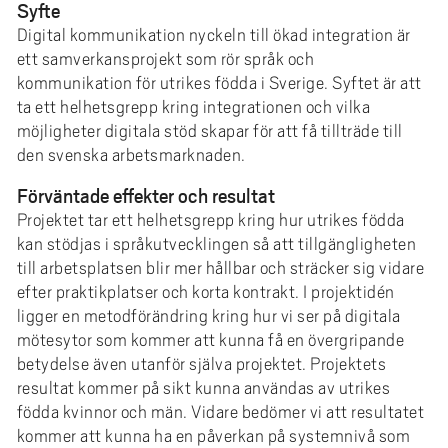
e
Syfte
h
Digital kommunikation nyckeln till ökad integration är
å
ett samverkansprojekt som rör språk och
l
kommunikation för utrikes födda i Sverige. Syftet är att
ta ett helhetsgrepp kring integrationen och vilka
l
möjligheter digitala stöd skapar för att få tillträde till
e
den svenska arbetsmarknaden.
t
Förväntade effekter och resultat
Projektet tar ett helhetsgrepp kring hur utrikes födda
kan stödjas i språkutvecklingen så att tillgängligheten
till arbetsplatsen blir mer hållbar och sträcker sig vidare
efter praktikplatser och korta kontrakt. I projektidén
ligger en metodförändring kring hur vi ser på digitala
mötesytor som kommer att kunna få en övergripande
betydelse även utanför själva projektet. Projektets
resultat kommer på sikt kunna användas av utrikes
födda kvinnor och män. Vidare bedömer vi att resultatet
kommer att kunna ha en påverkan på systemnivå som