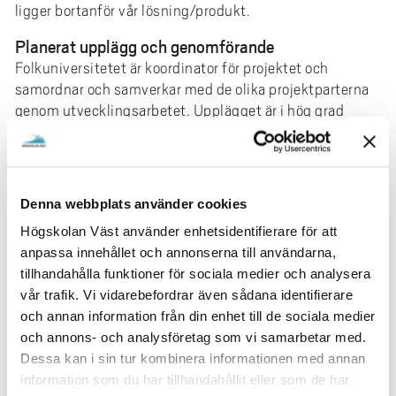
ligger bortanför vår lösning/produkt.
Planerat upplägg och genomförande
Folkuniversitetet är koordinator för projektet och
samordnar och samverkar med de olika projektparterna
genom utvecklingsarbetet. Upplägget är i hög grad
användardrivet vilket innebär att utrikes födda personer
är involverade i projektet från start och i utvecklingen
från att identifiera behov till att ta fram lösningar
genom att tillvarata deras erfarenheter och synpunkter.
Denna webbplats använder cookies
Arbetet är organiserat i fyra arbetspaket där
Högskolan Väst använder enhetsidentifierare för att
projektparterna har olika ansvar; 1. Digitalt ramverk, 2.
anpassa innehållet och annonserna till användarna,
Behovslösning, 3. Modelldesign, 4. Nätverkande,
tillhandahålla funktioner för sociala medier och analysera
spridning och utbyggnad. ENG
vår trafik. Vi vidarebefordrar även sådana identifierare
Folkuniversitetet är projektledare och samverkar med
och annan information från din enhet till de sociala medier
projektparterna; Göteborgs universitet, Lingio, Foxway,
och annons- och analysföretag som vi samarbetar med.
Högskolan väst, Social Society, samt Göteborgs stad
Dessa kan i sin tur kombinera informationen med annan
Arbetsmarknad och vuxenutbildning.
information som du har tillhandahållit eller som de har