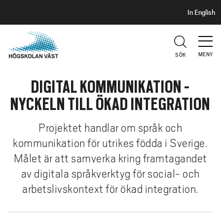
S
H
In English
I
o
D
p
H
U
p
V
MENY
SÖK
a
U
t
D
DIGITAL KOMMUNIKATION -
i
l
NYCKELN TILL ÖKAD INTEGRATION
l
h
Projektet handlar om språk och
u
kommunikation för utrikes födda i Sverige.
v
Målet är att samverka kring framtagandet
u
d
av digitala språkverktyg för social- och
i
arbetslivskontext för ökad integration.
n
n