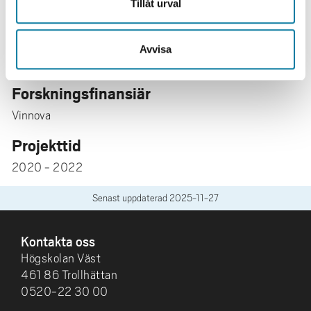
Tillåt urval
Folkuniversitetet
Lingio AB
Social Society Sweden AB
Avvisa
Foxway
Forskningsfinansiär
Vinnova
Projekttid
2020 - 2022
Senast uppdaterad
2025-11-27
SIDFOT
Kontakta oss
Högskolan Väst
461 86 Trollhättan
0520-22 30 00