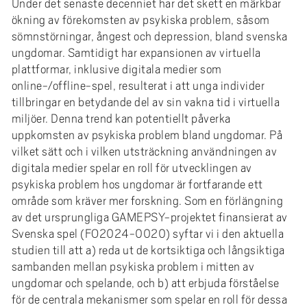
e
Under det senaste decenniet har det skett en märkbar
ökning av förekomsten av psykiska problem, såsom
h
sömnstörningar, ångest och depression, bland svenska
å
ungdomar. Samtidigt har expansionen av virtuella
l
plattformar, inklusive digitala medier som
l
online-/offline-spel, resulterat i att unga individer
e
tillbringar en betydande del av sin vakna tid i virtuella
t
miljöer. Denna trend kan potentiellt påverka
uppkomsten av psykiska problem bland ungdomar. På
vilket sätt och i vilken utsträckning användningen av
digitala medier spelar en roll för utvecklingen av
psykiska problem hos ungdomar är fortfarande ett
område som kräver mer forskning. Som en förlängning
av det ursprungliga GAMEPSY-projektet finansierat av
Svenska spel (FO2024-0020) syftar vi i den aktuella
studien till att a) reda ut de kortsiktiga och långsiktiga
sambanden mellan psykiska problem i mitten av
ungdomar och spelande, och b) att erbjuda förståelse
för de centrala mekanismer som spelar en roll för dessa