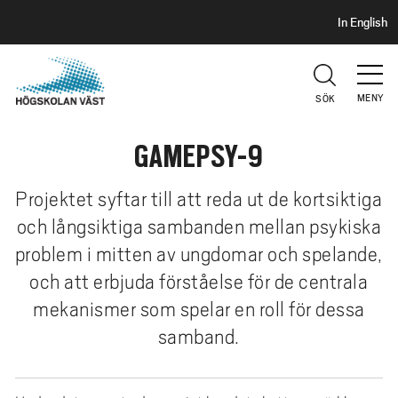
S
H
In English
I
o
D
p
H
U
p
V
MENY
SÖK
a
U
t
D
GAMEPSY-9
i
l
l
Projektet syftar till att reda ut de kortsiktiga
h
och långsiktiga sambanden mellan psykiska
u
problem i mitten av ungdomar och spelande,
v
och att erbjuda förståelse för de centrala
u
mekanismer som spelar en roll för dessa
d
i
samband.
n
n