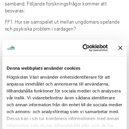
samband. Följande forskningsfrågor kommer att
besvaras:
FF1. Hur ser samspelet ut mellan ungdomars spelande
och psykiska problem i vardagen?
FF2. Hur ser samspelet ut mellan ungdomars spelande
och psykiska problem i ett longitudinellt perspektiv?
FF3. I vilken utsträckning spelar typen av användning
Denna webbplats använder cookies
(interaktiv kontra allvarlig) och motiven för spelande,
såsom interaktion med andra, färdighetsutveckling och
Högskolan Väst använder enhetsidentifierare för att
kreativ användning, en roll för utvecklingen av psykiska
anpassa innehållet och annonserna till användarna,
problem över tid?
tillhandahålla funktioner för sociala medier och analysera
vår trafik. Vi vidarebefordrar även sådana identifierare
FF4. I vilken utsträckning spelar individuella faktorer,
och annan information från din enhet till de sociala medier
såsom neurologisk utvecklingsstörning (t.ex. ADHD)
och annons- och analysföretag som vi samarbetar med.
och sociala faktorer, såsom förälder-barn-relation och
Dessa kan i sin tur kombinera informationen med annan
föräldrars attityder till spelande, en roll för
information som du har tillhandahållit eller som de har