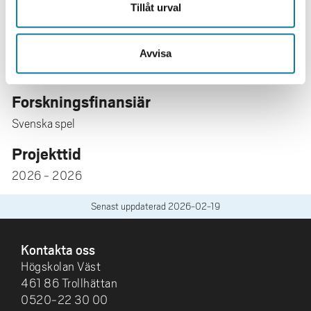
Jennipher Jildenstål
Tillåt urval
Sevtap Gurdal
Övriga projektmedverkande
Avvisa
Karin Boson, Högskolan Väst
Forskningsfinansiär
Svenska spel
Projekttid
2026 - 2026
Senast uppdaterad
2026-02-19
SIDFOT
Kontakta oss
Högskolan Väst
461 86 Trollhättan
0520-22 30 00