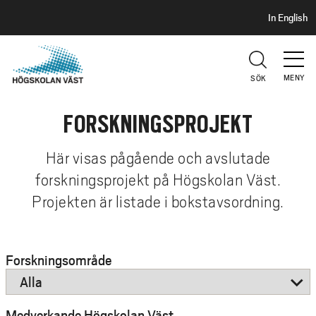
S
H
In English
I
o
D
p
H
U
p
V
MENY
SÖK
a
U
t
D
FORSKNINGSPROJEKT
i
l
l
Här visas pågående och avslutade
h
forskningsprojekt på Högskolan Väst.
u
Projekten är listade i bokstavsordning.
v
u
d
Forskningsområde
i
n
n
Medverkande Högskolan Väst