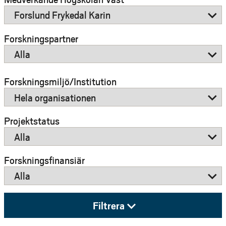
e
h
å
Forskningspartner
l
l
e
Forskningsmiljö/Institution
t
Projektstatus
Forskningsfinansiär
Filtrera