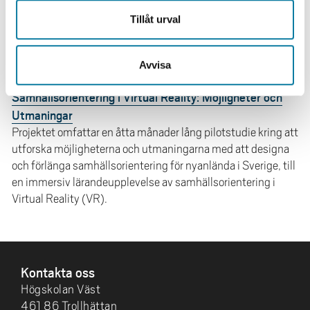
Projektet bygger vidare på en tidigare utförd pilotstudies
insikter och fortsätter samverkan med svensk polis för att
Tillåt urval
utveckla kunskap och digitala praktiker för
brottsbekämpning.
Avvisa
Samhällsorientering i Virtual Reality: Möjligheter och
Utmaningar
Projektet omfattar en åtta månader lång pilotstudie kring att
utforska möjligheterna och utmaningarna med att designa
och förlänga samhällsorientering för nyanlända i Sverige, till
en immersiv lärandeupplevelse av samhällsorientering i
Virtual Reality (VR).
SIDFOT
Kontakta oss
Högskolan Väst
461 86 Trollhättan