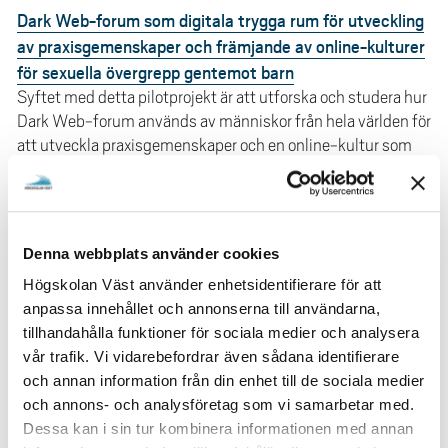
Dark Web-forum som digitala trygga rum för utveckling
av praxisgemenskaper och främjande av online-kulturer
för sexuella övergrepp gentemot barn
Syftet med detta pilotprojekt är att utforska och studera hur
Dark Web-forum används av människor från hela världen för
att utveckla praxisgemenskaper och en online-kultur som
normaliserar synen på, och praktiserandet av, sexuella
övergrepp gentemot barn på Internet.
Denna webbplats använder cookies
Digitalisering av samhällsorientering för nyanlända
individer i Sverige - Närhet och Distans
Högskolan Väst använder enhetsidentifierare för att
Ett forskningsprojekt inom informatik med inriktning mot
anpassa innehållet och annonserna till användarna,
arbetsintegrerat lärande som fokuserar frågor om design och
tillhandahålla funktioner för sociala medier och analysera
e-lärande.
vår trafik. Vi vidarebefordrar även sådana identifierare
och annan information från din enhet till de sociala medier
och annons- och analysföretag som vi samarbetar med.
Immersiv Samhällsorientering i Virtual Reality:
Dessa kan i sin tur kombinera informationen med annan
Integrerande världar för tredjelandsmedborgare