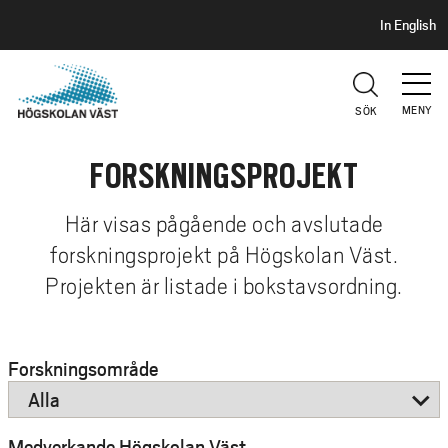
S
H
In English
I
o
D
p
H
U
p
V
MENY
SÖK
a
U
t
D
FORSKNINGSPROJEKT
i
l
l
Här visas pågående och avslutade
h
forskningsprojekt på Högskolan Väst.
u
Projekten är listade i bokstavsordning.
v
u
d
Forskningsområde
i
n
n
Medverkande Högskolan Väst