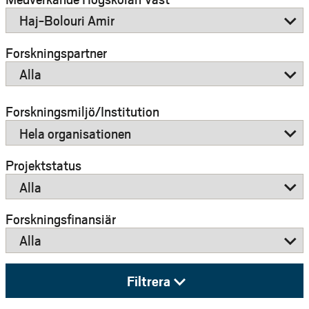
e
h
å
Forskningspartner
l
l
e
Forskningsmiljö/Institution
t
Projektstatus
Forskningsfinansiär
Filtrera