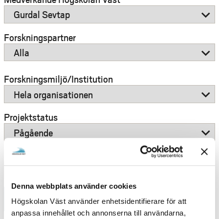
e
h
å
Forskningspartner
l
l
e
Forskningsmiljö/Institution
t
Projektstatus
Forskningsfinansiär
Denna webbplats använder cookies
Filtrera
Högskolan Väst använder enhetsidentifierare för att
anpassa innehållet och annonserna till användarna,