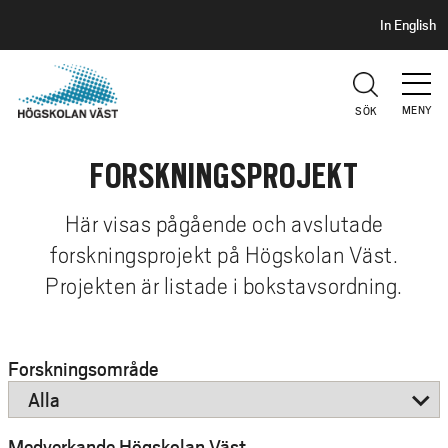
S
H
In English
I
o
D
p
H
U
p
V
MENY
SÖK
a
U
t
D
FORSKNINGSPROJEKT
i
l
l
Här visas pågående och avslutade
h
forskningsprojekt på Högskolan Väst.
u
Projekten är listade i bokstavsordning.
v
u
d
Forskningsområde
i
n
n
Medverkande Högskolan Väst