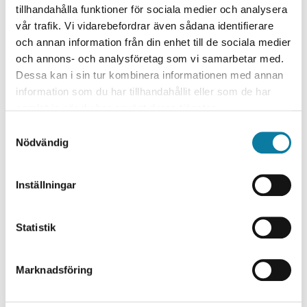
tillhandahålla funktioner för sociala medier och analysera
Teknik
vår trafik. Vi vidarebefordrar även sådana identifierare
Materialteknik
och annan information från din enhet till de sociala medier
Forskningsmiljö / Institution
och annons- och analysföretag som vi samarbetar med.
Dessa kan i sin tur kombinera informationen med annan
Primus (KK-miljö)
information som du har tillhandahållit eller som de har
Institutionen för ingenjörsvetenskap
samlat in när du har använt deras tjänster.
Projektledare
S
Nödvändig
a
Shrikant Joshi
m
Forskningspartner
t
Inställningar
y
Ri.se
c
Kungliga tekniska högskolan KTH
k
Statistik
Luleå Tekniska universitet
e
Swerim
s
Blykalla AB
Marknadsföring
v
a
Forskningsfinansiär