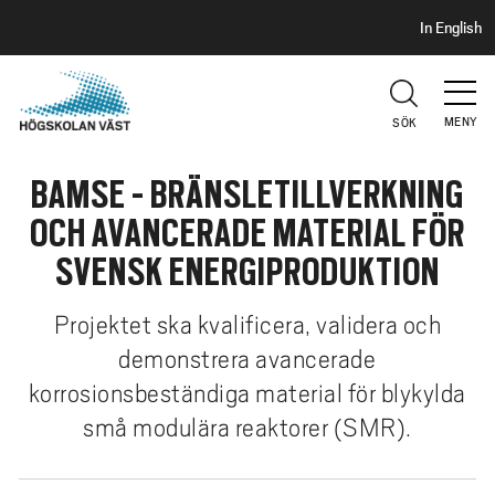
S
H
In English
I
o
D
p
H
U
p
V
MENY
SÖK
a
U
t
D
BAMSE - BRÄNSLETILLVERKNING
i
l
OCH AVANCERADE MATERIAL FÖR
l
SVENSK ENERGIPRODUKTION
h
u
Projektet ska kvalificera, validera och
v
demonstrera avancerade
u
d
korrosionsbeständiga material för blykylda
i
små modulära reaktorer (SMR).
n
n