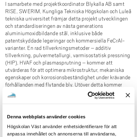
e
I samarbete med projektkoordinator Blykalla AB samt
h
RISE, SWERIM, Kungliga Tekniska Högskolan och Luleå
å
tekniska universitet främjar detta projekt utvecklingen
l
och standardiseringen av nästa generations
l
aluminiumoxidbildande stål, inklusive både
patentskyddade legeringar och kommersiella FeCrAl-
e
varianter. En rad tillverkningsmetoder – additiv
t
tillverkning, pulvermetallurgi, varmisostatisk pressning
(HIP), HVAF och plasmasprutning – kommer att
utvärderas för att optimera mikrostruktur, mekaniska
egenskaper och korrosionsbeständighet under krävande
förhållanden med flytande bly. Utöver detta kommer
projektet att utveckla skyddande beläggningar och
standardiserade testmetoder, vilket skapar en solid
grund för industriell användning av små modulära
reaktorer (SMR) och stärker Sveriges position i framkant
Denna webbplats använder cookies
inom hållbar kärnteknik.
Högskolan Väst använder enhetsidentifierare för att
Forskningsområde
anpassa innehållet och annonserna till användarna,