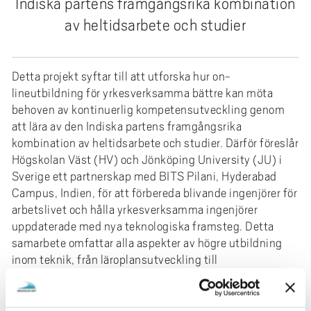
Indiska partens framgångsrika kombination
e
h
av heltidsarbete och studier
å
l
l
Detta projekt syftar till att utforska hur on-
lineutbildning för yrkesverksamma bättre kan möta
e
behoven av kontinuerlig kompetensutveckling genom
t
att lära av den Indiska partens framgångsrika
kombination av heltidsarbete och studier. Därför föreslår
Högskolan Väst (HV) och Jönköping University (JU) i
Sverige ett partnerskap med BITS Pilani, Hyderabad
Campus, Indien, för att förbereda blivande ingenjörer för
arbetslivet och hålla yrkesverksamma ingenjörer
uppdaterade med nya teknologiska framsteg. Detta
samarbete omfattar alla aspekter av högre utbildning
inom teknik, från läroplansutveckling till
erfarenhetsbaserat lärande och examination. Det syftar
till att skapa ett ekosystem som involverar högre
utbildning och industrins intressenter, vilket främjar