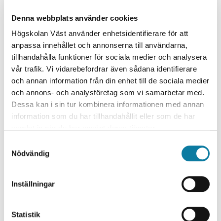
kontinuerlig utbildning med flexibilitet och
Denna webbplats använder cookies
valmöjligheter.
Högskolan Väst använder enhetsidentifierare för att
Projektet utformas som en ettårig förstudie som
anpassa innehållet och annonserna till användarna,
kommer lägga grunden för programdesign, anpassning
tillhandahålla funktioner för sociala medier och analysera
och institutionalisering för att möta behoven inom
vår trafik. Vi vidarebefordrar även sådana identifierare
Sveriges industri. Det långsiktiga målet är att kunna
och annan information från din enhet till de sociala medier
erbjuda program och kurser från svenska lärosäten, med
och annons- och analysföretag som vi samarbetar med.
nyttjande av globala industripraktiker och
Dessa kan i sin tur kombinera informationen med annan
undervisningsmetoder. Förstudiens resultat kommer att
information som du har tillhandahållit eller som de har
vara ett ramverk för programbaserad teknisk
samlat in när du har använt deras tjänster.
fortbildning avsett för svenska behov, som kommer att
S
implementeras i ett planerat efterföljande projekt.
Nödvändig
a
Forskningsmiljö / Institution
m
t
Inställningar
Primus (KK-miljö)
y
Institutionen för ingenjörsvetenskap
c
k
Statistik
Projektledare