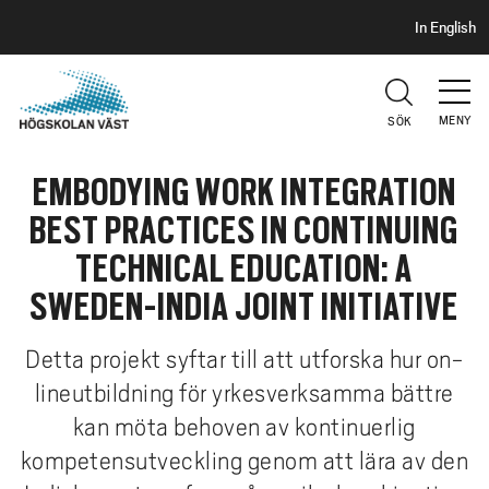
S
H
In English
I
o
D
p
H
U
p
V
MENY
SÖK
a
U
t
D
EMBODYING WORK INTEGRATION
i
l
BEST PRACTICES IN CONTINUING
l
TECHNICAL EDUCATION: A
h
u
SWEDEN-INDIA JOINT INITIATIVE
v
u
Detta projekt syftar till att utforska hur on-
d
lineutbildning för yrkesverksamma bättre
i
kan möta behoven av kontinuerlig
n
kompetensutveckling genom att lära av den
n