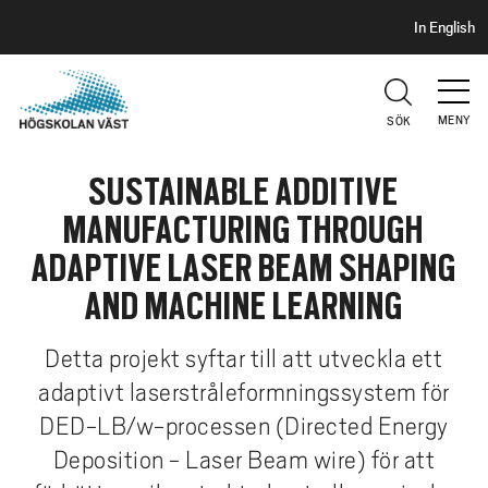
S
H
In English
I
o
D
p
H
U
p
V
MENY
SÖK
a
U
t
D
SUSTAINABLE ADDITIVE
i
l
MANUFACTURING THROUGH
l
ADAPTIVE LASER BEAM SHAPING
h
u
AND MACHINE LEARNING
v
u
Detta projekt syftar till att utveckla ett
d
adaptivt laserstråleformningssystem för
i
DED-LB/w-processen (Directed Energy
n
Deposition - Laser Beam wire) för att
n