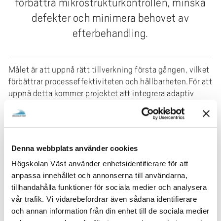
förbättra mikrostrukturkontrollen, minska
e
h
defekter och minimera behovet av
å
efterbehandling.
l
l
e
Målet är att uppnå rätt tillverkning första gången, vilket
t
förbättrar processeffektiviteten och hållbarheten.För att
uppnå detta kommer projektet att integrera adaptiv
laserstråleformning och AI-driven återkopplingskontroll
i realtid för processövervakning. Detta system kommer
dynamiskt att justera viktiga laserstråleparametrar,
såsom form och intensitet, till det aktuella
Denna webbplats använder cookies
processförhållandet. Genom att möjliggöra
anpassningsförmåga i realtid kommer metoden att
Högskolan Väst använder enhetsidentifierare för att
förbättra processstabiliteten, minska förekomsten av
anpassa innehållet och annonserna till användarna,
defekter och säkerställa mer konsekventa
tillhandahålla funktioner för sociala medier och analysera
materialegenskaper.
vår trafik. Vi vidarebefordrar även sådana identifierare
och annan information från din enhet till de sociala medier
Forskningsområde