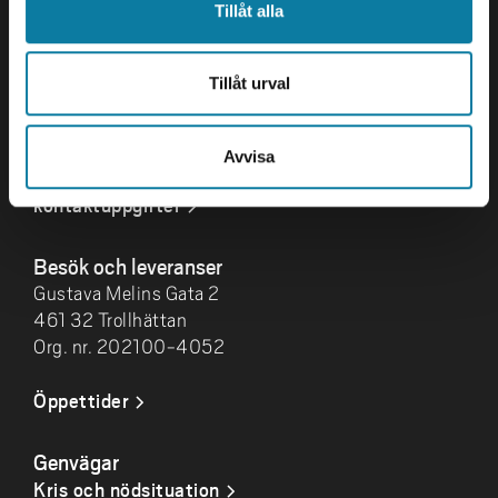
Tillåt alla
Kontakta oss
Högskolan Väst
Tillåt urval
461 86 Trollhättan
0520-22 30 00
Avvisa
E-post och fler
kontaktuppgifter
Besök och leveranser
Gustava Melins Gata 2
461 32 Trollhättan
Org. nr. 202100-4052
Öppettider
Genvägar
Kris och nödsituation