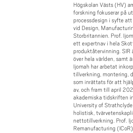
Högskolan Västs (HV) amb
forskning fokuserar på ut
processdesign i syfte att
vid Design, Manufacturi
Storbritannien. Prof. Ij
ett expertnav i hela Skot
produktåtervinning. SIR ä
över hela världen, samt ä
Ijomah har arbetat inkor
tillverkning, montering,
som inrättats för att hjäl
av, och fram till april 2
akademiska tidskriften i
University of Strathclyd
holistisk, tvärvetenskapl
nettotillverkning. Prof. 
Remanufacturing (ICoR),