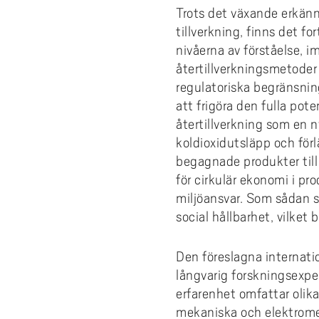
e
forskningsmagasin
Cis
Lika
fors
Trots det växande erkänna
Kompetensutveckling
Uppdragsutbildning
Akademus
Stu
Aut
Fakt
Stud
För 
h
tillverkning, finns det f
Fika/Frukost med forskare
bak
Pro
Bre
ped
Res
å
Entreprenörskap och innovation
Campus Totalförsvar
Till
Akad
del
nivåerna av förståelse,
l
Forskningspoddar
Hög
akad
6th
återtillverkningsmetoder
Utbildningsprojekt
Lokala föreskrifter
Prof
AI f
Fat
l
regulatoriska begränsning
Forskningskalender
Om 
Def
e
Årets Samverkare
Vis
att frigöra den fulla pote
Nyh
t
återtillverkning som en n
Aka
koldioxidutsläpp och förl
begagnade produkter till 
för cirkulär ekonomi i p
miljöansvar. Som sådan sp
social hållbarhet, vilket 
Den föreslagna internatio
långvarig forskningsexpe
erfarenhet omfattar olika
mekaniska och elektrome