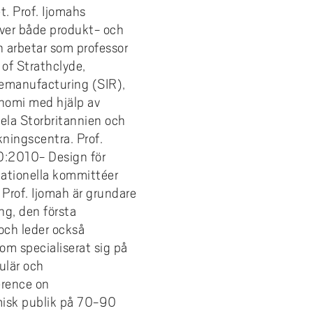
. Prof. Ijomahs
 över både produkt- och
h arbetar som professor
of Strathclyde,
 Remanufacturing (SIR),
konomi med hjälp av
hela Storbritannien och
kningscentra. Prof.
20:2010- Design för
nationella kommittéer
. Prof. Ijomah är grundare
ng, den första
och leder också
om specialiserat sig på
ulär och
erence on
misk publik på 70-90