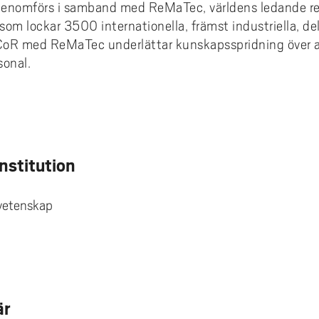
R genomförs i samband med ReMaTec, världens ledande
m lockar 3500 internationella, främst industriella, del
R med ReMaTec underlättar kunskapsspridning över ak
sonal.
e
Institution
svetenskap
är