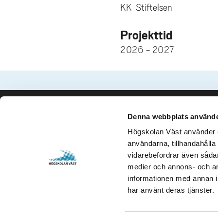
KK-Stiftelsen
Projekttid
2026 - 2027
Denna webbplats använde
Kontakta oss
Besök och 
Högskolan Väst använder en
Högskolan Väst
Gustava Me
användarna, tillhandahålla 
461 86 Trollhättan
461 32 Tro
vidarebefordrar även sådana
0520-22 30 00
Org. nr. 2
medier och annons- och an
informationen med annan in
E-post och fler
Öppettider
har använt deras tjänster.
kontaktuppgifter