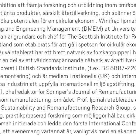
ition att främja forskning och utbildning inom området
tjänta produkter, särskilt återtillverkning, och spänner
 öka potentialen för en cirkulär ekonomi. Winifred Ijoma
ng and Engineering Management (DMEM) at University 
omah är grundare och chef för The Scottish Institute for
tland som etablerats för att gå i spetsen för cirkulär e
r väletablerat har ett brett nätverk av forskargrupper i 
r en del av ett världsomspännande nätverk av återtillver
porerat i British Standards Institute, (t.ex. BS 8887-2
 demontering) och är medlem i nationella (UK) och inter
pa industrin att uppfylla internationell miljölagstiftning
021, chefredaktör för Springer’s Journal of Remanufacturi
nom remanufacturing-området. Prof. Ijomah etablerade 
e Sustainability and Remanufacturing Research Group, s
ig, praktikerbaserad forskning som möjliggör hållbar, cirk
Ijomah initierade och ledde den första International Conf
 ett evenemang vartannat år, vanligtvis med en akade