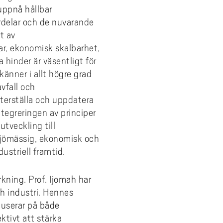
Utbildning på IH
lära i högre utbildning, 2 veckor
 uppnå hållbar
samt personcentrerad vård inom
funktionsnedsättning (IF)
vs)
Forskare och doktorander
hemsjukvård
ördelar och de nuvarande
Forskning på IH
Undervisningsskicklighet i
Professionsnätverk för
t av
litet
Filmer I-AIL
lärarrollen, 1 vecka
samordnare för nyanländas
Organisation på IH
ar, ekonomisk skalbarhet,
utbildning
ning
itet
Att handleda doktorander, 3
 hinder är väsentligt för
veckor
ning
rkänner i allt högre grad
ogik
Språk- och kunskapsutvecklande
avfall och
arbetssätt, 2 veckor
 återställa och uppdatera
ns
ntegreringen av principer
Högskolepedagogik på engelska
gt
tveckling till
iljömässig, ekonomisk och
dustriell framtid.
kning. Prof. Ijomah har
ch industri. Hennes
okuserar på både
tivt att stärka