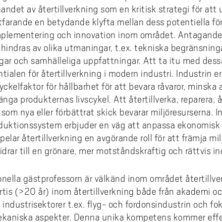
coakademin
 villkor och jämställdhet
Hälsa och vård
karskolan i hälsoinnovation
Projekt inom AIL
ndet av återtillverkning som en kritisk strategi för att
dera i Sverige med utländsk
omationslabbet
ura till Högskolan Väst
iestöd, bibliotek och
din undervisning
Termisk sprutning
Primus på insidan (inlogg krä
Externgranskning forskning
ortfarande en betydande klyfta mellan dess potentiella f
grund
fessionsprogrammet
ddad rekrytering och breddat
agogisk utveckling
Kommunikation och IT
earch Funders Days 2026
Publikationer AIL
trädes- och ordningsregler
emiskt språk - stöd för
tagande
Flexibel automation
 implementering och innovation inom området. Antagande
Uppföljning av utbildningskva
skoleprovet
emisk litteracitet
Ledarskap och organisation
 International Symposium on
Utbildningar inom AIL
 hindras av olika utmaningar, t.ex. tekniska begränsning
ilprodukter
ör alla
Avancerad oförstörande prov
igue Design and Material
Uppföljning av forskningskval
ar och samhälleliga uppfattningar. Att ta itu med dessa
Akademus
Skola och förskola
CIWIL
ects
selblåsning
Logistik och verksamhetsled
ntialen för återtillverkning i modern industri. Industrin e
etsbrev Akademus
Socialt arbete & socialpedag
AIL-rapporter
yckelfaktor för hållbarhet för att bevara råvaror, minska 
demusdagen
Teknik och industri
änga produkternas livscykel. Att återtillverka, reparera,
Forskarbloggen WILreflectio
som nya eller förbättrat skick bevarar miljöresurserna. I
LUPP - samverkan för livslån
roduktionssystem erbjuder en väg att anpassa ekonomisk u
lärande - uppdragsutbildning
elar återtillverkning en avgörande roll för att främja m
bidrar till en grönare, mer motståndskraftig och rättvis in
nella gästprofessorn är välkänd inom området återtillver
rtis (>20 år) inom återtillverkning både från akademi o
 industrisektorer t.ex. flyg- och fordonsindustrin och f
kaniska aspekter. Denna unika kompetens kommer effek