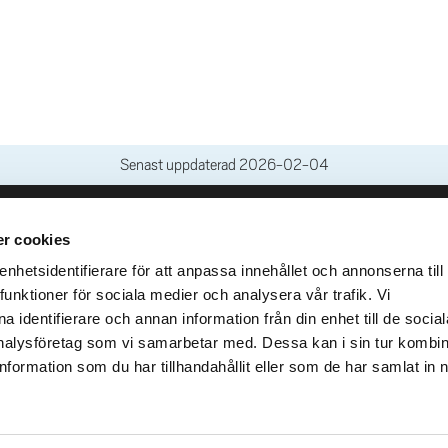
Senast uppdaterad
2026-02-04
r cookies
leveranser
Genvägar
Kris och nödsituation
hetsidentifierare för att anpassa innehållet och annonserna till
lins Gata 2
funktioner för sociala medier och analysera vår trafik. Vi
Press och media
llhättan
 identifierare och annan information från din enhet till de social
Arbeta hos oss
02100-4052
alysföretag som vi samarbetar med. Dessa kan i sin tur kombi
Om webbplatsen
formation som du har tillhandahållit eller som de har samlat in 
Tillgänglighetsredogörels