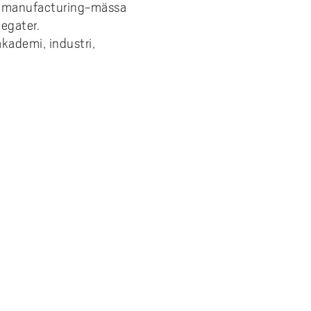
 remanufacturing-mässa
egater.
ademi, industri,