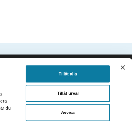
SIDFOT
Följ oss
Tillåt alla
Facebook
Instagram
Tillåt urval
a
TikTok
nera
Youtube
när du
e
LinkedIn
Avvisa