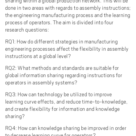
sharing within a global production network. This will be
e
done in two areas with regards to assembly instructions;
h
the engineering manufacturing process and the learning
å
process of operators. The aim is divided into four
l
research questions:
l
e
RQ1: How do different strategies in manufacturing
t
engineering processes affect the flexibility in assembly
instructions at a global level?
RQ2: What methods and standards are suitable for
global information sharing regarding instructions for
operators in assembly systems?
RQ3: How can technology be utilized to improve
learning curve effects, and reduce time-to-knowledge,
and create flexibility for information and knowledge
sharing?
RQ4: How can knowledge sharing be improved in order
to decrease learning curve for operators?