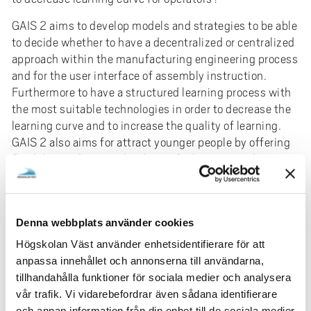
GAIS 2 aims to develop models and strategies to be able
to decide whether to have a decentralized or centralized
approach within the manufacturing engineering process
and for the user interface of assembly instruction.
Furthermore to have a structured learning process with
the most suitable technologies in order to decrease the
learning curve and to increase the quality of learning.
GAIS 2 also aims for attract younger people by offering
flexibility and new technologies for learning and
assembling.
Forskningsområde
Denna webbplats använder cookies
Teknik
Produktionsteknik
Högskolan Väst använder enhetsidentifierare för att
Produktionssystem
anpassa innehållet och annonserna till användarna,
tillhandahålla funktioner för sociala medier och analysera
Forskningsmiljö / Institution
vår trafik. Vi vidarebefordrar även sådana identifierare
och annan information från din enhet till de sociala medier