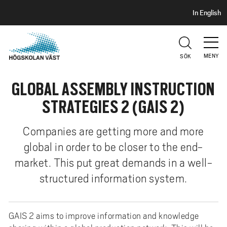
S
H
In English
I
o
D
p
H
U
p
V
MENY
SÖK
a
U
t
D
GLOBAL ASSEMBLY INSTRUCTION
i
l
STRATEGIES 2 (GAIS 2)
l
h
Companies are getting more and more
u
global in order to be closer to the end-
v
market. This put great demands in a well-
u
d
structured information system.
i
n
GAIS 2 aims to improve information and knowledge
n