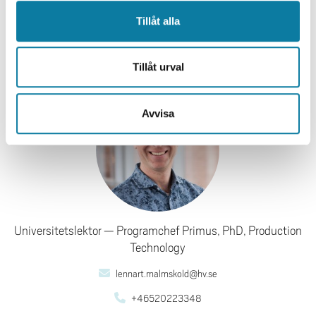
Projekttid
Tillåt alla
2016 - 2018
Lennart Malmsköld
Tillåt urval
Avvisa
Universitetslektor
Programchef Primus, PhD, Production
Technology
lennart.malmskold@hv.se
+46520223348