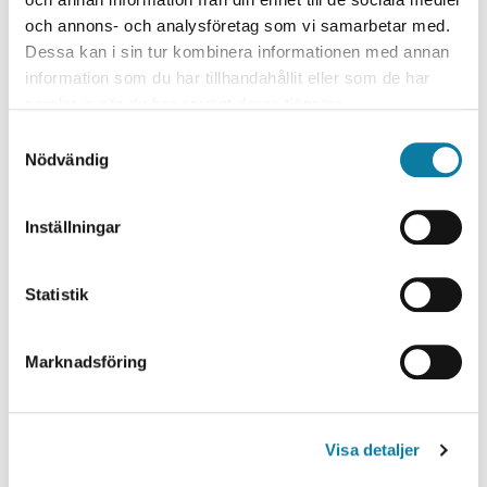
Produktionsteknik
och annons- och analysföretag som vi samarbetar med.
Institutionen för ingenjörsvetenskap
Dessa kan i sin tur kombinera informationen med annan
Projektledare
information som du har tillhandahållit eller som de har
samlat in när du har använt deras tjänster.
Lennart Malmsköld
S
Medverkande Högskolan Väst
Nödvändig
a
m
Lennart Malmsköld
t
Inställningar
Forskningspartner
y
c
Chalmers
k
Statistik
Combitech
e
SAAB
s
Volvo Lastvagnar
Marknadsföring
v
XMREALITY
a
Forskningsfinansiär
l
Visa detaljer
Vinnova