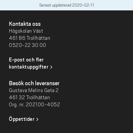
Senast uppdaterad
2020-02-11
SIDFOT
Kontakta oss
Högskolan Väst
461 86 Trollhättan
0520-22 30 00
E-post och fler
kontaktuppgifter
Besök och leveranser
Gustava Melins Gata 2
461 32 Trollhättan
Org. nr. 202100-4052
Öppettider