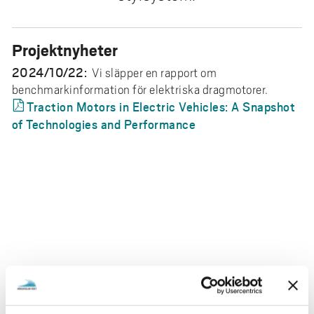
e
h
å
Projektnyheter
l
2024/10/22:
Vi släpper en rapport om
l
benchmarkinformation för elektriska dragmotorer.
e
Traction Motors in Electric Vehicles: A Snapshot
t
of Technologies and Performance