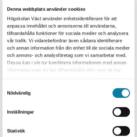
Denna webbplats använder cookies
KONTAKT
Högskolan Väst använder enhetsidentifierare för att
Danyang Cui
anpassa innehållet och annonserna till användarna,
tillhandahålla funktioner för sociala medier och analysera
vår trafik. Vi vidarebefordrar även sådana identifierare
och annan information från din enhet till de sociala medier
och annons- och analysföretag som vi samarbetar med.
Dessa kan i sin tur kombinera informationen med annan
information som du har tillhandahållit eller som de har
samlat in när du har använt deras tjänster.
S
Nödvändig
a
Doktorand
m
t
danyang.cui@hv.se
Inställningar
y
+46520223389
c
Boel Ekergård
k
Statistik