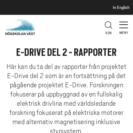
S
H
In English
I
o
D
p
H
U
p
V
MENY
SÖK
a
U
t
D
E-DRIVE DEL 2 - RAPPORTER
i
l
l
Här kan du ta del av rapporter från projektet
h
E-Drive del 2 som är en fortsättning på det
u
pågående projektet E-Drive. Forskningen
v
fokuserar på uppbyggnad av en fullskalig
u
elektrisk drivlina med världsledande
d
i
forskning fokuserat på elektriska motorer
n
med alternativ magnetisering inklusive
n
styrsystem.