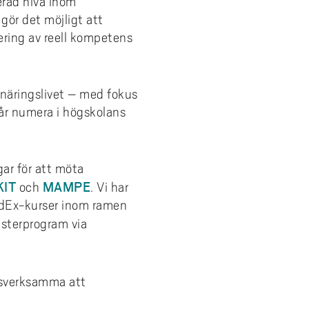
erad nivå inom
gör det möjligt att
dering av reell kompetens
näringslivet – med fokus
år numera i högskolans
ar för att möta
KIT
MAMPE
och
. Vi har
rodEx-kurser inom ramen
asterprogram via
esverksamma att