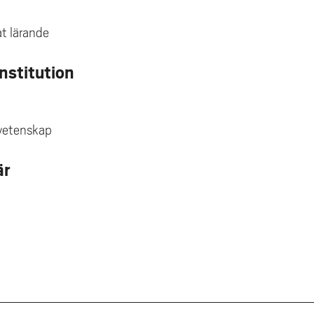
at lärande
Institution
svetenskap
är