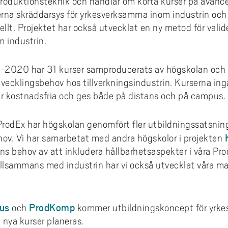
 Produktionsteknik och handlar om korta kurser på avanc
rna skräddarsys för yrkesverksamma inom industrin och 
ellt. Projektet har också utvecklat en ny metod för vali
 industrin.
-2020 har 31 kurser samproducerats av högskolan och 
ecklingsbehov hos tillverkningsindustrin. Kurserna ing
är kostnadsfria och ges både på distans och på campus.
 ProdEx har högskolan genomfört fler utbildningssatsning
ov. Vi har samarbetat med andra högskolor i projekten
ens behov av att inkludera hållbarhetsaspekter i våra P
illsammans med industrin har vi också utvecklat våra m
us
ProdKomp
och
kommer utbildningskoncept för yrk
 nya kurser planeras.