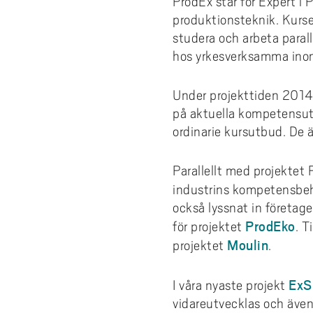
ProdEx står för Expert i
produktionsteknik. Kurse
studera och arbeta parall
hos yrkesverksamma inom
Under projekttiden 2014
på aktuella kompetensutv
ordinarie kursutbud. De 
Parallellt med projektet
industrins kompetensbeh
också lyssnat in företag
ProdEko
för projektet
. T
Moulin
projektet
.
ExS
I våra nyaste projekt
vidareutvecklas och även