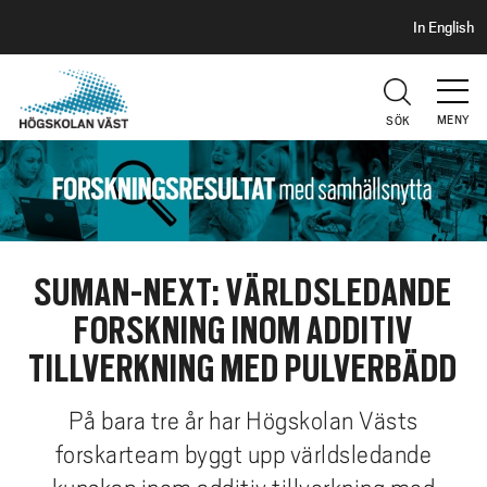
S
H
In English
I
o
D
p
H
U
p
V
MENY
SÖK
a
U
t
D
i
l
l
h
SUMAN-NEXT: VÄRLDSLEDANDE
u
FORSKNING INOM ADDITIV
v
u
TILLVERKNING MED PULVERBÄDD
d
i
På bara tre år har Högskolan Västs
n
forskarteam byggt upp världsledande
n