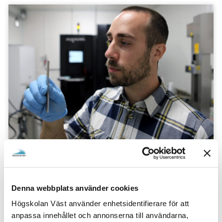
Världsledande forskning inom additiv
tillverkning med pulverbädd
På bara tre år har Högskolan Västs forskarteam
byggt upp världsledande kunskap inom additiv
Denna webbplats använder cookies
tillverkning med pulverbädd för legeringen 718.
Högskolan Väst använder enhetsidentifierare för att
anpassa innehållet och annonserna till användarna,