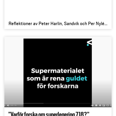
Reflektioner av Peter Harlin, Sandvik och Per Nylén,
Högskolan Väst
”Varför forska om superlegering 718?”