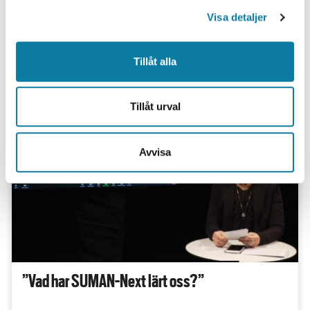
l
Sandvik Additive Manufacturing.
Visa detaljer
INTERVJU
Tillåt alla
Tillåt urval
Avvisa
”Vad har SUMAN-Next lärt oss?”