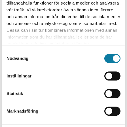
tillhandahålla funktioner för sociala medier och analysera
vår trafik. Vi vidarebefordrar även sådana identifierare
och annan information från din enhet till de sociala medier
och annons- och analysföretag som vi samarbetar med.
Dessa kan i sin tur kombinera informationen med annan
information som du har tillhandahållit eller som de har
samlat in när du har använt deras tjänster.
S
Nödvändig
a
m
t
Inställningar
y
c
k
Statistik
Sandvik Additive Manufacturing om
e
forskningssamverkan
– Forskningssamverkan är en viktig del i vårt arbete
s
Marknadsföring
med att industrialisera additiv tillverkning. Förutom
v
ny kritisk kunskap, lär vi oss ännu mer om
a
slutanvändarnas behov, säger Peter Harlin på