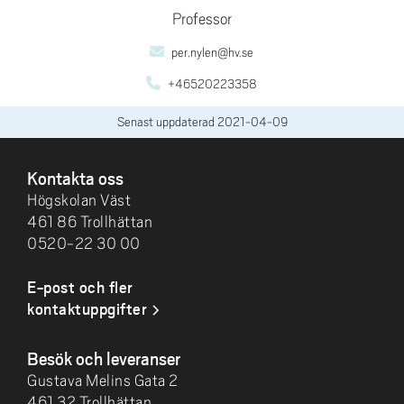
Professor
per.nylen@hv.se
+46520223358
Senast uppdaterad
2021-04-09
SIDFOT
Kontakta oss
Högskolan Väst
461 86 Trollhättan
0520-22 30 00
E-post och fler
kontaktuppgifter
Besök och leveranser
Gustava Melins Gata 2
461 32 Trollhättan