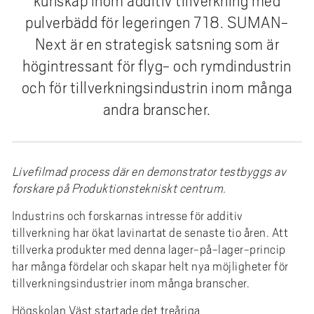
kunskap inom additiv tillverkning med
e
pulverbädd för legeringen 718. SUMAN-
h
å
Next är en strategisk satsning som är
l
högintressant för flyg- och rymdindustrin
l
och för tillverkningsindustrin inom många
e
andra branscher.
t
Livefilmad process där en demonstrator testbyggs av
forskare på Produktionstekniskt centrum.
Industrins och forskarnas intresse för additiv
tillverkning har ökat lavinartat de senaste tio åren. Att
tillverka produkter med denna lager-på-lager-princip
har många fördelar och skapar helt nya möjligheter för
tillverkningsindustrier inom många branscher.
Högskolan Väst startade det treåriga