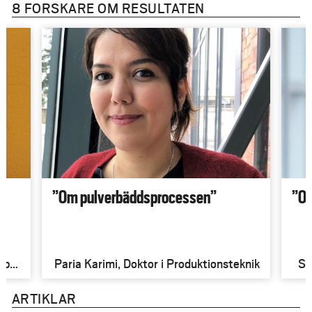
8 FORSKARE OM RESULTATEN
”Om pulverbäddsprocessen”
”Om
 pro
Paria Karimi, Doktor i Produktionsteknik
Sn
ning
ARTIKLAR