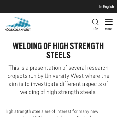
S
H
In English
I
o
D
p
H
U
p
V
MENY
SÖK
a
U
t
D
WELDING OF HIGH STRENGTH
i
l
STEELS
l
h
This is a presentation of several research
u
projects run by University West where the
v
aim is to investigate different aspects of
u
d
welding of high strength steels.
i
n
High strength steels are of interest for many new
n