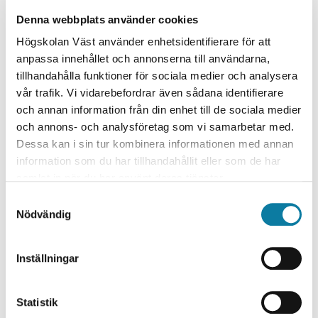
welding methods affect the steels and the mechanical
Denna webbplats använder cookies
properties, how small defects (cold laps) in the
Högskolan Väst använder enhetsidentifierare för att
interface between the weld metal and base metal,
anpassa innehållet och annonserna till användarna,
negatively affecting the fatigue life of a component, are
tillhandahålla funktioner för sociala medier och analysera
formed and how the steels should be welded avoiding
vår trafik. Vi vidarebefordrar även sådana identifierare
cracking.
och annan information från din enhet till de sociala medier
Forskningsområde
och annons- och analysföretag som vi samarbetar med.
Dessa kan i sin tur kombinera informationen med annan
Teknik
information som du har tillhandahållit eller som de har
Produktionsteknik
samlat in när du har använt deras tjänster.
Svetsteknik
S
Forskningsmiljö / Institution
Nödvändig
a
m
Produktionsteknik
t
Institutionen för ingenjörsvetenskap
Inställningar
y
Medverkande Högskolan Väst
c
k
Statistik
Kjell Hurtig