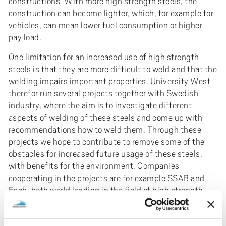
constructions. With more high strength steels, the
e
construction can become lighter, which, for example for
h
vehicles, can mean lower fuel consumption or higher
å
pay load.
l
l
One limitation for an increased use of high strength
e
steels is that they are more difficult to weld and that the
t
welding impairs important properties. University West
therefor run several projects together with Swedish
industry, where the aim is to investigate different
aspects of welding of these steels and come up with
recommendations how to weld them. Through these
projects we hope to contribute to remove some of the
obstacles for increased future usage of these steels,
with benefits for the environment. Companies
cooperating in the projects are for example SSAB and
Esab, both world leading in the field of high strength
steels and welding.
Examples of research questions are how different