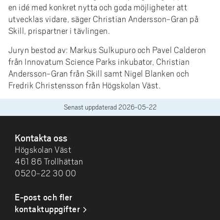
en idé med konkret nytta och goda möjligheter att
utvecklas vidare, säger Christian Andersson-​Gran på
Skill, prispartner i tävlingen.
Juryn bestod av: Markus Sulkupuro och Pavel Calderon
från Innovatum Science Parks inkubator, Christian
Andersson-​Gran från Skill samt Nigel Blanken och
Fredrik Christensson från Högskolan Väst.
Senast uppdaterad
2026-05-22
SIDFOT
Kontakta oss
Högskolan Väst
461 86 Trollhättan
0520-22 30 00
E-post och fler
kontaktuppgifter