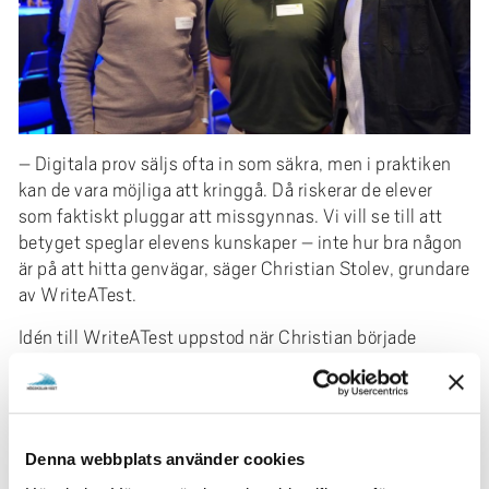
– Digitala prov säljs ofta in som säkra, men i praktiken
kan de vara möjliga att kringgå. Då riskerar de elever
som faktiskt pluggar att missgynnas. Vi vill se till att
betyget speglar elevens kunskaper – inte hur bra någon
är på att hitta genvägar, säger Christian Stolev, grundare
av WriteATest.
Idén till WriteATest uppstod när Christian började
undersöka hur säkra de digitala provsystem som
används i skolan egentligen är. Med erfarenhet inom
mjukvarusäkerhet analyserade han befintliga lösningar
och upptäckte att flera fuskmetoder redan fanns
Denna webbplats använder cookies
publicerade öppet på nätet.