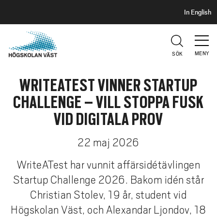
S
H
In English
I
o
D
p
H
U
p
V
MENY
SÖK
a
U
t
D
WRITEATEST VINNER STARTUP
i
l
CHALLENGE – VILL STOPPA FUSK
l
VID DIGITALA PROV
h
u
22 maj 2026
v
u
WriteATest har vunnit affärsidétävlingen
d
Startup Challenge 2026. Bakom idén står
i
Christian Stolev, 19 år, student vid
n
n
Högskolan Väst, och Alexandar Ljondov, 18