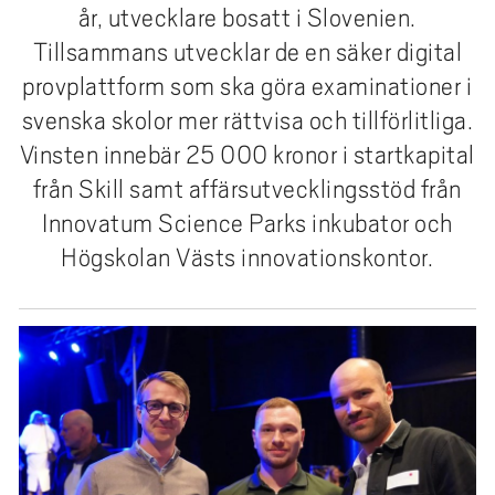
e
år, utvecklare bosatt i Slovenien.
h
Tillsammans utvecklar de en säker digital
å
provplattform som ska göra examinationer i
l
svenska skolor mer rättvisa och tillförlitliga.
l
e
Vinsten innebär 25 000 kronor i startkapital
t
från Skill samt affärsutvecklingsstöd från
Innovatum Science Parks inkubator och
Högskolan Västs innovationskontor.